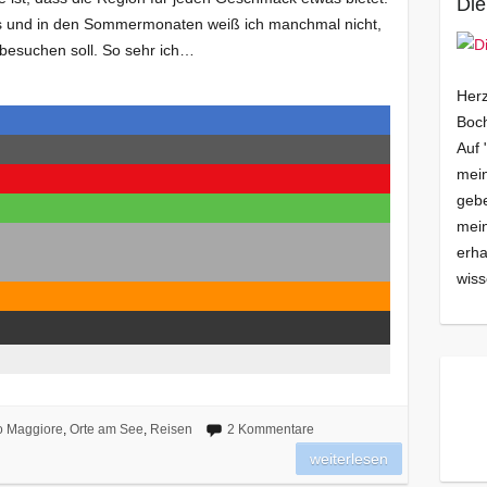
Die
s und in den Sommermonaten weiß ich manchmal nicht,
 besuchen soll. So sehr ich…
Herz
Boch
Auf 
mein
gebe
mei
erha
wiss
o Maggiore
,
Orte am See
,
Reisen
2 Kommentare
weiterlesen