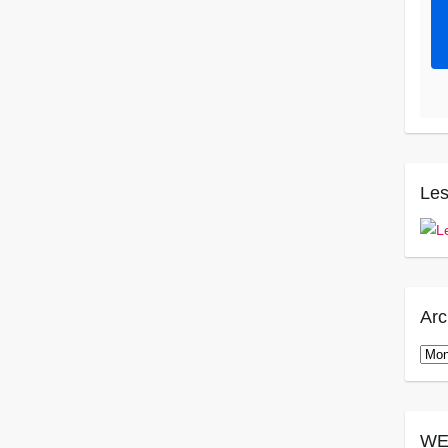
Les
Arc
Arch
WE