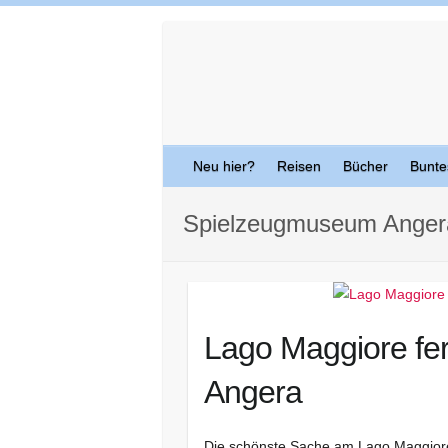
Skip
to
content
Neu hier?
Reisen
Bücher
Bunte
Spielzeugmuseum Anger
Lago Maggiore fe
Angera
Die schönste Sache am Lago Maggiore 