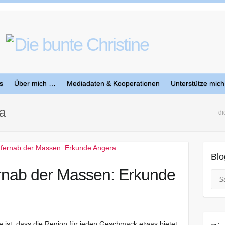
s
Über mich …
Mediadaten & Kooperationen
Unterstütze mich
a
di
Blo
rnab der Massen: Erkunde
Suc
ist, dass die Region für jeden Geschmack etwas bietet.