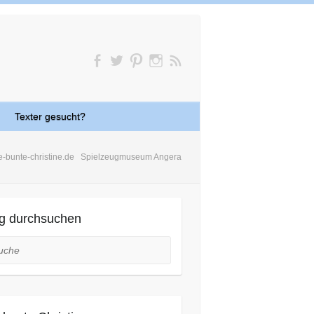
Texter gesucht?
e-bunte-christine.de
Spielzeugmuseum Angera
g durchsuchen
he