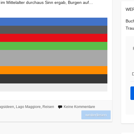
 im Mittelalter durchaus Sinn ergab, Burgen auf…
WER
Buch
Trau
D
ugsideen
,
Lago Maggiore
,
Reisen
Keine Kommentare
weiterlesen