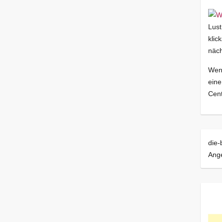
Lust
klic
näch
Wenn
eine
Cent
die-
Ang