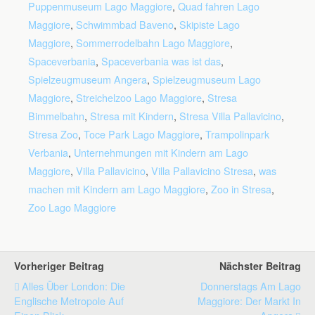
Puppenmuseum Lago Maggiore
,
Quad fahren Lago
Maggiore
,
Schwimmbad Baveno
,
Skipiste Lago
Maggiore
,
Sommerrodelbahn Lago Maggiore
,
Spaceverbania
,
Spaceverbania was ist das
,
Spielzeugmuseum Angera
,
Spielzeugmuseum Lago
Maggiore
,
Streichelzoo Lago Maggiore
,
Stresa
Bimmelbahn
,
Stresa mit Kindern
,
Stresa Villa Pallavicino
,
Stresa Zoo
,
Toce Park Lago Maggiore
,
Trampolinpark
Verbania
,
Unternehmungen mit Kindern am Lago
Maggiore
,
Villa Pallavicino
,
Villa Pallavicino Stresa
,
was
machen mit Kindern am Lago Maggiore
,
Zoo in Stresa
,
Zoo Lago Maggiore
Vorheriger Beitrag
Nächster Beitrag
Alles Über London: Die
Donnerstags Am Lago
Englische Metropole Auf
Maggiore: Der Markt In