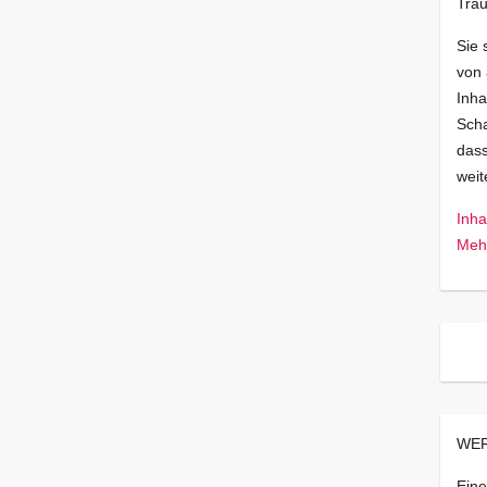
Trau
Sie 
von
Inha
Scha
dass
wei
Inha
Mehr
WER
Eine