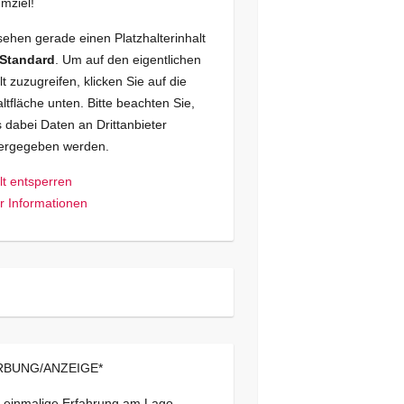
mziel!
sehen gerade einen Platzhalterinhalt
Standard
. Um auf den eigentlichen
lt zuzugreifen, klicken Sie auf die
ltfläche unten. Bitte beachten Sie,
 dabei Daten an Drittanbieter
tergegeben werden.
lt entsperren
 Informationen
BUNG/ANZEIGE*
 einmalige Erfahrung am Lago