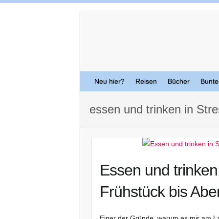
Skip
to
content
Neu hier?
Reisen
Bücher
Bunte
essen und trinken in Str
Essen und trinken 
Frühstück bis Ab
Einer der Gründe, warum es mir am Lag