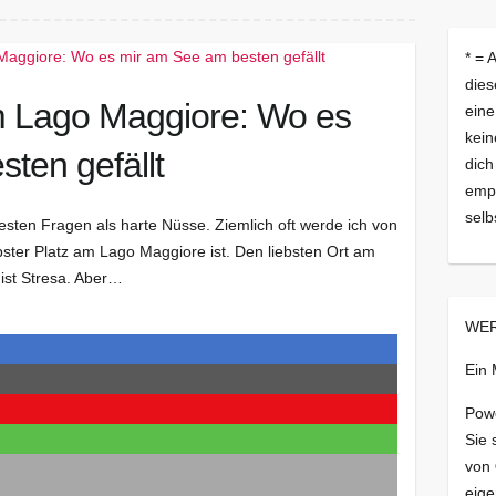
* = 
dies
am Lago Maggiore: Wo es
eine
kein
ten gefällt
dich
empf
selb
esten Fragen als harte Nüsse. Ziemlich oft werde ich von
bster Platz am Lago Maggiore ist. Den liebsten Ort am
 ist Stresa. Aber…
WER
Ein
Pow
Sie 
von
eige