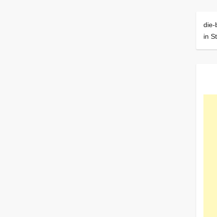
die-
in S