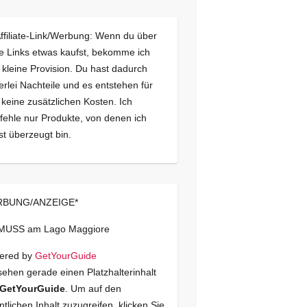
Affiliate-Link/Werbung: Wenn du über
e Links etwas kaufst, bekomme ich
 kleine Provision. Du hast dadurch
erlei Nachteile und es entstehen für
 keine zusätzlichen Kosten. Ich
ehle nur Produkte, von denen ich
st überzeugt bin.
BUNG/ANZEIGE*
 MUSS am Lago Maggiore
ered by
GetYourGuide
sehen gerade einen Platzhalterinhalt
GetYourGuide
. Um auf den
ntlichen Inhalt zuzugreifen, klicken Sie