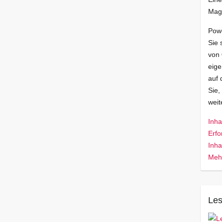
Mag
Pow
Sie 
von
eige
auf 
Sie,
wei
Inha
Erfo
Inha
Mehr
Les