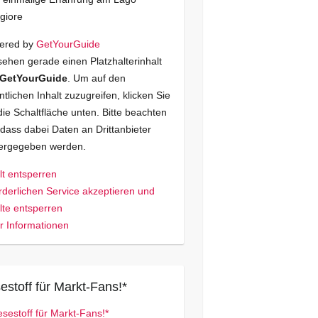
giore
ered by
GetYourGuide
sehen gerade einen Platzhalterinhalt
GetYourGuide
. Um auf den
ntlichen Inhalt zuzugreifen, klicken Sie
die Schaltfläche unten. Bitte beachten
 dass dabei Daten an Drittanbieter
tergegeben werden.
lt entsperren
rderlichen Service akzeptieren und
lte entsperren
 Informationen
estoff für Markt-Fans!*