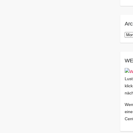
Arc
Arch
WE
Lust
klic
näch
Wenn
eine
Cent