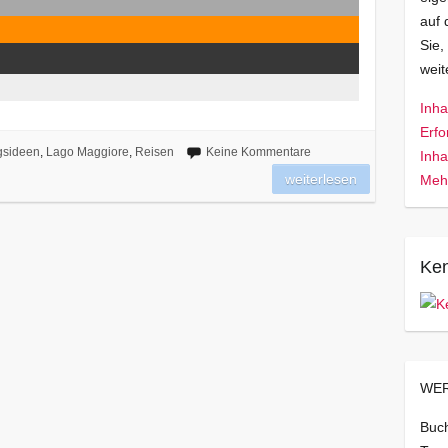
auf 
Sie,
wei
Inha
Erfo
gsideen
,
Lago Maggiore
,
Reisen
Keine Kommentare
Inha
weiterlesen
Mehr
Ken
WER
Buch