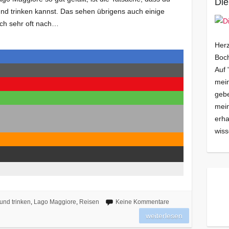
Die
nd trinken kannst. Das sehen übrigens auch einige
ich sehr oft nach…
Herz
Boch
Auf 
mein
gebe
mei
erha
wiss
und trinken
,
Lago Maggiore
,
Reisen
Keine Kommentare
weiterlesen