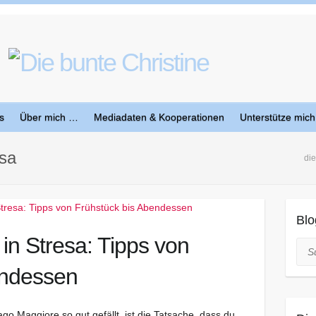
s
Über mich …
Mediadaten & Kooperationen
Unterstütze mich
esa
die
Blo
in Stresa: Tipps von
Suc
endessen
o Maggiore so gut gefällt, ist die Tatsache, dass du