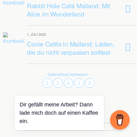
Rabbit Hole Café Mailand: Mit
Alice im Wunderland
1. JULI 2023
Coole Cafés in Mailand: Läden,
die du nicht verpassen solltest
Datenschutz
Impressum
Dir gefällt meine Arbeit? Dann
Zum Seitenanfang
lade mich doch auf einen Kaffee
ein.
Mobil
Desktop