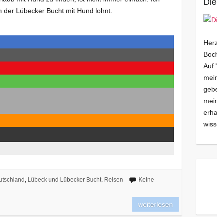
Die
an der Lübecker Bucht mit Hund lohnt.
Herz
Boch
Auf 
mein
gebe
mei
erha
wiss
utschland
,
Lübeck und Lübecker Bucht
,
Reisen
Keine
weiterlesen