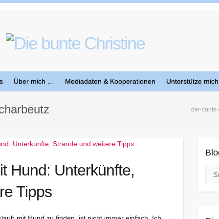
s
Über mich …
Mediadaten & Kooperationen
Unterstütze mich
charbeutz
die-bunte-
Blo
t Hund: Unterkünfte,
Suc
re Tipps
laub mit Hund zu finden, ist nicht immer einfach. Ich