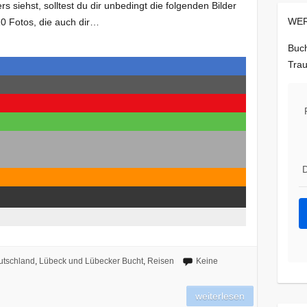
s siehst, solltest du dir unbedingt die folgenden Bilder
WER
10 Fotos, die auch dir…
Buch
Trau
D
utschland
,
Lübeck und Lübecker Bucht
,
Reisen
Keine
weiterlesen