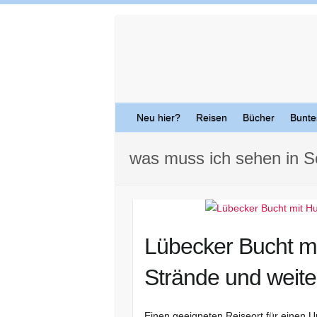
Skip
to
content
Neu hier?
Reisen
Bücher
Bunte
was muss ich sehen in S
Lübecker Bucht mi
Strände und weite
Einen geeigneten Reiseort für einen Ur