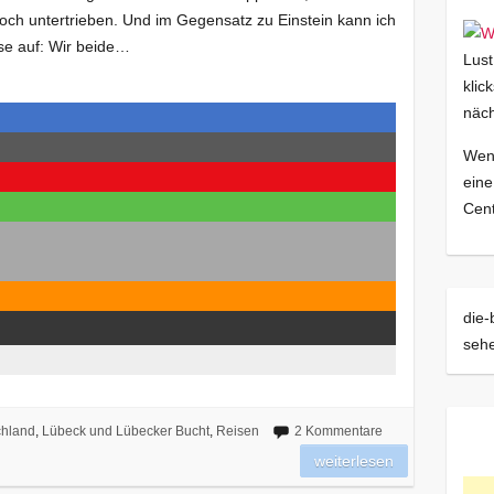
och untertrieben. Und im Gegensatz zu Einstein kann ich
öse auf: Wir beide…
Lust
klic
näch
Wenn
eine
Cent
die-
sehe
chland
,
Lübeck und Lübecker Bucht
,
Reisen
2 Kommentare
weiterlesen