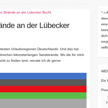
* = 
dies
rände an der Lübecker
eine
kein
dich
empf
selb
ebtesten Urlaubsregionen Deutschlands. Und das hat
lreichen kilometerlangen Sandstrände. Wo die für mich
t zu finden sind, verrate ich dir gerne.
WER
Ein
Pow
P