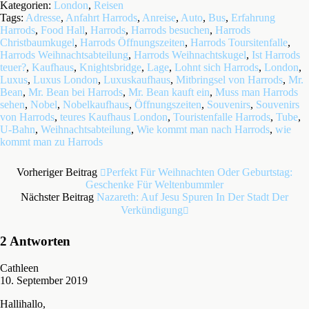
Kategorien:
London
,
Reisen
Tags:
Adresse
,
Anfahrt Harrods
,
Anreise
,
Auto
,
Bus
,
Erfahrung
Harrods
,
Food Hall
,
Harrods
,
Harrods besuchen
,
Harrods
Christbaumkugel
,
Harrods Öffnungszeiten
,
Harrods Toursitenfalle
,
Harrods Weihnachtsabteilung
,
Harrods Weihnachtskugel
,
Ist Harrods
teuer?
,
Kaufhaus
,
Knightsbridge
,
Lage
,
Lohnt sich Harrods
,
London
,
Luxus
,
Luxus London
,
Luxuskaufhaus
,
Mitbringsel von Harrods
,
Mr.
Bean
,
Mr. Bean bei Harrods
,
Mr. Bean kauft ein
,
Muss man Harrods
sehen
,
Nobel
,
Nobelkaufhaus
,
Öffnungszeiten
,
Souvenirs
,
Souvenirs
von Harrods
,
teures Kaufhaus London
,
Touristenfalle Harrods
,
Tube
,
U-Bahn
,
Weihnachtsabteilung
,
Wie kommt man nach Harrods
,
wie
kommt man zu Harrods
Vorheriger Beitrag
Perfekt Für Weihnachten Oder Geburtstag:
Geschenke Für Weltenbummler
Nächster Beitrag
Nazareth: Auf Jesu Spuren In Der Stadt Der
Verkündigung
2 Antworten
Cathleen
10. September 2019
Hallihallo,