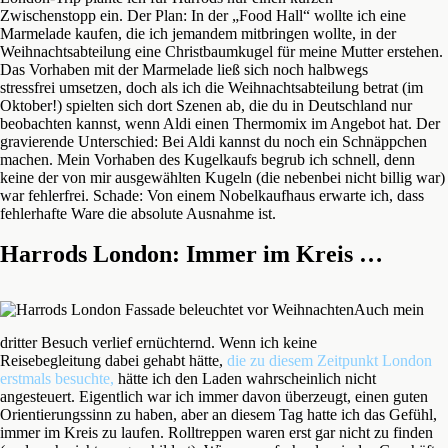
Zwischenstopp ein. Der Plan: In der „Food Hall“ wollte ich eine
Marmelade kaufen, die ich jemandem mitbringen wollte, in der
Weihnachtsabteilung eine Christbaumkugel für meine Mutter erstehen.
Das Vorhaben mit der Marmelade ließ sich noch halbwegs
stressfrei umsetzen, doch als ich die Weihnachtsabteilung betrat (im
Oktober!) spielten sich dort Szenen ab, die du in Deutschland nur
beobachten kannst, wenn Aldi einen Thermomix im Angebot hat. Der
gravierende Unterschied: Bei Aldi kannst du noch ein Schnäppchen
machen. Mein Vorhaben des Kugelkaufs begrub ich schnell, denn
keine der von mir ausgewählten Kugeln (die nebenbei nicht billig war)
war fehlerfrei. Schade: Von einem Nobelkaufhaus erwarte ich, dass
fehlerhafte Ware die absolute Ausnahme ist.
Harrods London: Immer im Kreis …
Auch mein
dritter Besuch verlief ernüchternd. Wenn ich keine
Reisebegleitung dabei gehabt hätte,
die zu diesem Zeitpunkt London
erstmals besuchte,
hätte ich den Laden wahrscheinlich nicht
angesteuert. Eigentlich war ich immer davon überzeugt, einen guten
Orientierungssinn zu haben, aber an diesem Tag hatte ich das Gefühl,
immer im Kreis zu laufen. Rolltreppen waren erst gar nicht zu finden