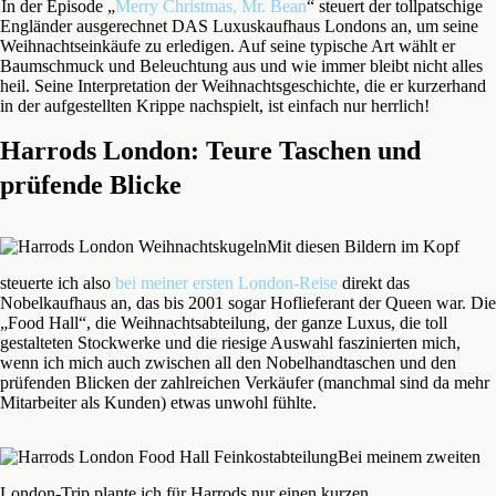
In der Episode „
Merry Christmas, Mr. Bean
“ steuert der tollpatschige
Engländer ausgerechnet DAS Luxuskaufhaus Londons an, um seine
Weihnachtseinkäufe zu erledigen. Auf seine typische Art wählt er
Baumschmuck und Beleuchtung aus und wie immer bleibt nicht alles
heil. Seine Interpretation der Weihnachtsgeschichte, die er kurzerhand
in der aufgestellten Krippe nachspielt, ist einfach nur herrlich!
Harrods London: Teure Taschen und
prüfende Blicke
Mit diesen Bildern im Kopf
steuerte ich also
bei meiner ersten London-Reise
direkt das
Nobelkaufhaus an, das bis 2001 sogar Hoflieferant der Queen war. Die
„Food Hall“, die Weihnachtsabteilung, der ganze Luxus, die toll
gestalteten Stockwerke und die riesige Auswahl faszinierten mich,
wenn ich mich auch zwischen all den Nobelhandtaschen und den
prüfenden Blicken der zahlreichen Verkäufer (manchmal sind da mehr
Mitarbeiter als Kunden) etwas unwohl fühlte.
Bei meinem zweiten
London-Trip plante ich für Harrods nur einen kurzen