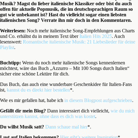
Musik? Magst du lieber italienische Klassiker oder bist du auch
offen für aktuelle Popmusik, die im deutschsprachigen Raum so
gut wie unbekannt ist? Hast du vielleicht sogar einen liebsten
italienischen Song? Verrate ihn mir doch in den Kommentaren.
Weiterlesen:
Noch mehr italienische Song-Empfehlungen aus Charts
und Co. erhältst du in meinem Text über
Italien Hits 2025
. Auch
lesenswert:
Romantische italienische Musik: 21 Liebeslieder für deine
Playlist
.
Buchtipp:
Wenn du noch mehr italienische Songs kennenlernen
möchtest, wäre das Buch „Azzurro – Mit 100 Songs durch Italien“
sicher eine schöne Lektüre für dich.
Das Buch, das auch eine wunderbare Geschenkidee für Italien-Fans
ist,
kannst du es direkt hier bestellen
*.
Wie es mir gefallen hat, habe ich
in diesem Blogpost aufgeschrieben
.
Gefällt dir mein Blog?
Dann interessiert dich vielleicht,
wie du mich
unterstützen kannst, ohne dass es dich was kostet
.
Du willst Musik satt?
Dann schaue mal hier
*.
Lust auf Italien bekommen?
Hier gibt’s weitere Inspiration
*.