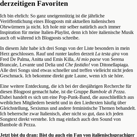
derzeitigen Favoriten
Ich bin ehrlich: So ganz uneigennützig ist die jährliche
Veröffentlichung eines Blogposts mit aktuellen italienischen
Ohrwürmern ja nicht. Ich hole mir selber natürlich auch immer
Inspiration für meine Italien-Playlist, denn ich höre italienische Musik
auch oft während ich Blogposts schreibe.
In diesem Jahr habe ich drei Songs von der Liste besonders in mein
Herz geschlossen. Rauf und runter laufen derzeit
La testa gira
von
Fred De Palma, Anitta und Emis Killa,
Al mio paese
von Serena
Brancale, Levante und Delia und
Che fastidio!
von Ditonellapiaga.
Alle drei Songs sind etwas schneller und treffen vielleicht nicht jeden
Geschmack. Ich bekomme direkt gute Laune, wenn ich sie höre.
Eine weitere Entdeckung, die ich bei der diesjährigen Recherche für
diesen Blogpost gemacht habe, ist die Gruppe
Bambole di Pezza
.
Dabei handelt es sich um eine Pop-Punk-Band, die ausschließlich aus
weiblichen Mitgliedern besteht und in den Liedtexten häufig über
Gleichstellung, Sexismus und andere feministische Themen behandelt.
Ich beherrsche zwar Italienisch, aber nicht so gut, dass ich jeden
Songtext direkt verstehe. Ich mag einfach auch den Sound von
Bambole di Pezza.
J
etzt bist du dran:
Bist du auch ein Fan von italienischsprachiger