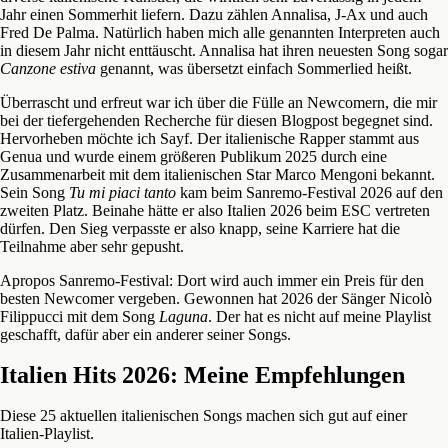
Jahr einen Sommerhit liefern. Dazu zählen Annalisa, J-Ax und auch
Fred De Palma. Natürlich haben mich alle genannten Interpreten auch
in diesem Jahr nicht enttäuscht. Annalisa hat ihren neuesten Song sogar
Canzone estiva
genannt, was übersetzt einfach Sommerlied heißt.
Überrascht und erfreut war ich über die Fülle an Newcomern, die mir
bei der tiefergehenden Recherche für diesen Blogpost begegnet sind.
Hervorheben möchte ich Sayf. Der italienische Rapper stammt aus
Genua und wurde einem größeren Publikum 2025 durch eine
Zusammenarbeit mit dem italienischen Star Marco Mengoni bekannt.
Sein Song
Tu mi piaci tanto
kam beim Sanremo-Festival 2026 auf den
zweiten Platz. Beinahe hätte er also Italien 2026 beim ESC vertreten
dürfen. Den Sieg verpasste er also knapp, seine Karriere hat die
Teilnahme aber sehr gepusht.
Apropos Sanremo-Festival: Dort wird auch immer ein Preis für den
besten Newcomer vergeben. Gewonnen hat 2026 der Sänger Nicolò
Filippucci mit dem Song
Laguna
. Der hat es nicht auf meine Playlist
geschafft, dafür aber ein anderer seiner Songs.
Italien Hits 2026: Meine Empfehlungen
Diese 25 aktuellen italienischen Songs machen sich gut auf einer
Italien-Playlist.