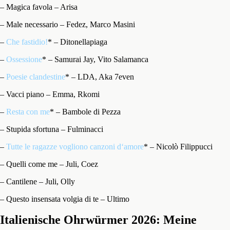
– Magica favola – Arisa
– Male necessario – Fedez, Marco Masini
–
Che fastidio!
* – Ditonellapiaga
–
Ossessione
* – Samurai Jay, Vito Salamanca
–
Poesie clandestine
* – LDA, Aka 7even
– Vacci piano – Emma, Rkomi
–
Resta con me
* – Bambole di Pezza
– Stupida sfortuna – Fulminacci
–
Tutte le ragazze vogliono canzoni d‘amore
* – Nicolò Filippucci
– Quelli come me – Juli, Coez
– Cantilene – Juli, Olly
– Questo insensata volgia di te – Ultimo
Italienische Ohrwürmer 2026: Meine