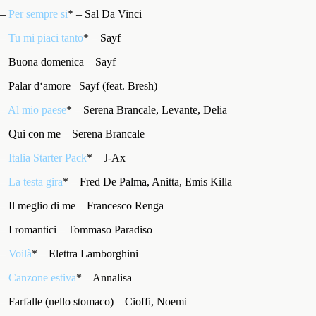
–
Per sempre si
* – Sal Da Vinci
–
Tu mi piaci tanto
* – Sayf
– Buona domenica – Sayf
– Palar d‘amore– Sayf (feat. Bresh)
–
Al mio paese
* – Serena Brancale, Levante, Delia
– Qui con me – Serena Brancale
–
Italia Starter Pack
* – J-Ax
–
La testa gira
* – Fred De Palma, Anitta, Emis Killa
– Il meglio di me – Francesco Renga
– I romantici – Tommaso Paradiso
–
Voilà
* – Elettra Lamborghini
–
Canzone estiva
* – Annalisa
– Farfalle (nello stomaco) – Cioffi, Noemi