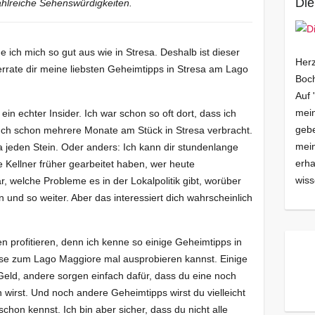
Die
zahlreiche Sehenswürdigkeiten.
ich mich so gut aus wie in Stresa. Deshalb ist dieser
Herz
verrate dir meine liebsten Geheimtipps in Stresa am Lago
Boch
Auf 
mein
in echter Insider. Ich war schon so oft dort, dass ich
gebe
uch schon mehrere Monate am Stück in Stresa verbracht.
mei
 jeden Stein. Oder anders: Ich kann dir stundenlange
erha
 Kellner früher gearbeitet haben, wer heute
wiss
r, welche Probleme es in der Lokalpolitik gibt, worüber
 und so weiter. Aber das interessiert dich wahrscheinlich
profitieren, denn ich kenne so einige Geheimtipps in
eise zum Lago Maggiore mal ausprobieren kannst. Einige
 Geld, andere sorgen einfach dafür, dass du eine noch
wirst. Und noch andere Geheimtipps wirst du vielleicht
 schon kennst. Ich bin aber sicher, dass du nicht alle