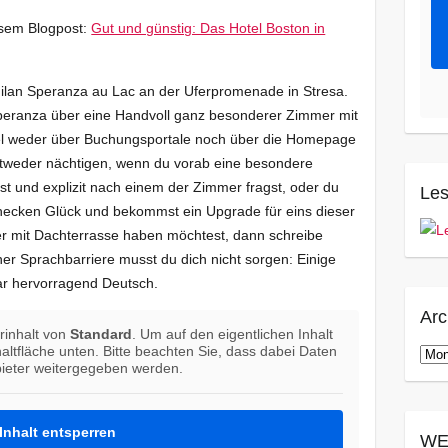
esem Blogpost:
Gut und günstig: Das Hotel Boston in
 Milan Speranza au Lac an der Uferpromenade in Stresa.
peranza über eine Handvoll ganz besonderer Zimmer mit
gel weder über Buchungsportale noch über die Homepage
ntweder nächtigen, wenn du vorab eine besondere
st und explizit nach einem der Zimmer fragst, oder du
Les
checken Glück und bekommst ein Upgrade für eins dieser
r mit Dachterrasse haben möchtest, dann schreibe
ner Sprachbarriere musst du dich nicht sorgen: Einige
ar hervorragend Deutsch.
Arc
rinhalt von
Standard
. Um auf den eigentlichen Inhalt
haltfläche unten. Bitte beachten Sie, dass dabei Daten
Arch
bieter weitergegeben werden.
Inhalt entsperren
WE