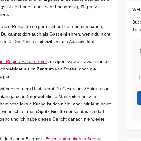
ngs ist der Laden auch sehr hochpreisig, für ganz
WER
hlen.
Buch
e viele Reisende so gar nicht auf dem Schirm haben,
Trau
 Du kannst dort auch als Gast einkehren, wenn du nicht
st. Die Preise sind zivil und die Aussicht fast
im Regina Palace Hotel
zur Aperitivo-Zeit. Zwar sind die
chpreisiger als im Zentrum von Stresa, doch die
piger.
D
Aushänge vor dem Restaurant Da Cesare im Zentrum von
ontan ganz außergewöhnliche Mahlzeiten an, zum
thentische lokale Küche ist das nicht, aber mir läuft heute
nn ich an mein Spritz-Risotto denke, das ich dort
gend und ich habe dieses Gericht danach nie wieder
du in diesem Blogpost:
Essen und trinken in Stresa: