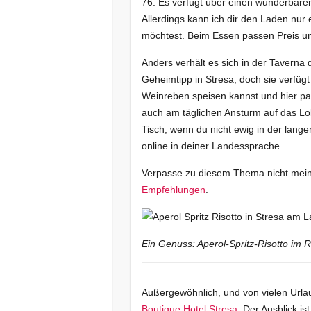
76: Es verfügt über einen wunderbaren
Allerdings kann ich dir den Laden nu
möchtest. Beim Essen passen Preis un
Anders verhält es sich in der Taverna d
Geheimtipp in Stresa, doch sie verfüg
Weinreben speisen kannst und hier pa
auch am täglichen Ansturm auf das Lok
Tisch, wenn du nicht ewig in der lang
online in deiner Landessprache.
Verpasse zu diesem Thema nicht mei
Empfehlungen
.
Ein Genuss: Aperol-Spritz-Risotto im R
Außergewöhnlich, und von vielen Urlau
Boutique Hotel Stresa
. Der Ausblick i