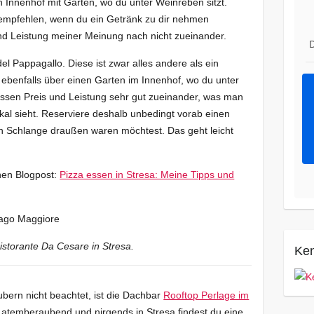
 Innenhof mit Garten, wo du unter Weinreben sitzt.
r empfehlen, wenn du ein Getränk zu dir nehmen
d Leistung meiner Meinung nach nicht zueinander.
D
el Pappagallo. Diese ist zwar alles andere als ein
t ebenfalls über einen Garten im Innenhof, wo du unter
ssen Preis und Leistung sehr gut zueinander, was man
al sieht. Reserviere deshalb unbedingt vorab einen
en Schlange draußen waren möchtest. Das geht leicht
nen Blogpost:
Pizza essen in Stresa: Meine Tipps und
istorante Da Cesare in Stresa.
Ken
bern nicht beachtet, ist die Dachbar
Rooftop Perlage im
st atemberaubend und nirgends in Stresa findest du eine