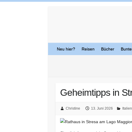
Skip
to
content
Neu hier?
Reisen
Bücher
Bunte
Geheimtipps in S
Christine
13. Juni 2026
Italien