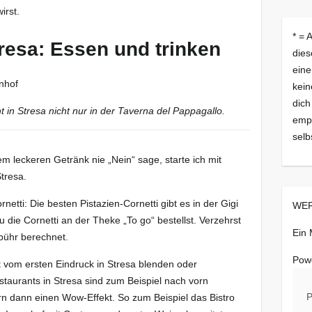
irst.
* = 
resa: Essen und trinken
dies
eine
kein
dich
in Stresa nicht nur in der Taverna del Pappagallo.
empf
selb
m leckeren Getränk nie „Nein“ sage, starte ich mit
tresa.
etti: Die besten Pistazien-Cornetti gibt es in der Gigi
WER
u die Cornetti an der Theke „To go“ bestellst. Verzehrst
Ein
bühr berechnet.
Pow
ht vom ersten Eindruck in Stresa blenden oder
staurants in Stresa sind zum Beispiel nach vorn
P
rn dann einen Wow-Effekt. So zum Beispiel das Bistro