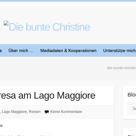
s
Über mich …
Mediadaten & Kooperationen
Unterstütze mich
die-bunte-christi
tresa am Lago Maggiore
Blo
Suc
,
Lago Maggiore
,
Reisen
Keine Kommentare