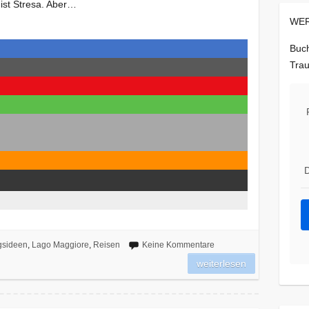
 ist Stresa. Aber…
WER
Buch
Trau
D
gsideen
,
Lago Maggiore
,
Reisen
Keine Kommentare
weiterlesen