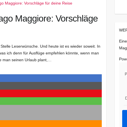
go Maggiore: Vorschläge
WER
Eine
 Stelle Leserwünsche. Und heute ist es wieder soweit. In
Mag
r, was ich denn für Ausflüge empfehlen könnte, wenn man
Pow
e man seinen Urlaub plant,…
P
D