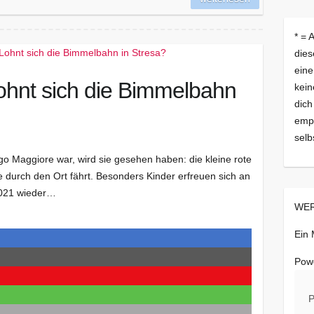
* = 
dies
eine
ohnt sich die Bimmelbahn
kein
dich
empf
selb
ago Maggiore war, wird sie gesehen haben: die kleine rote
 durch den Ort fährt. Besonders Kinder erfreuen sich an
 2021 wieder…
WER
Ein
Pow
P