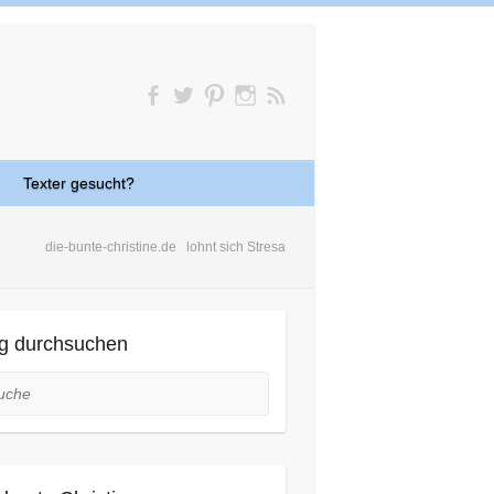
Texter gesucht?
die-bunte-christine.de
lohnt sich Stresa
g durchsuchen
he