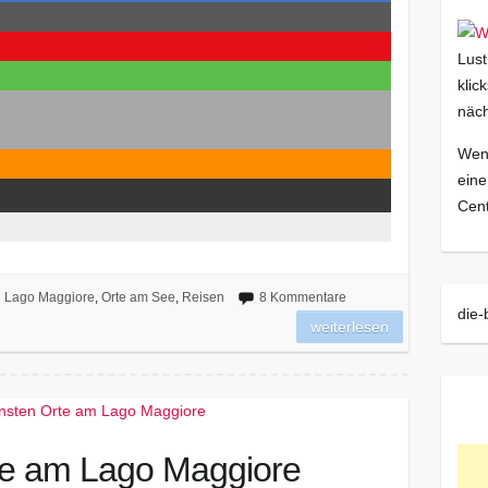
Lust
klic
näch
Wenn
eine
Cent
Lago Maggiore
,
Orte am See
,
Reisen
8 Kommentare
die-
weiterlesen
te am Lago Maggiore