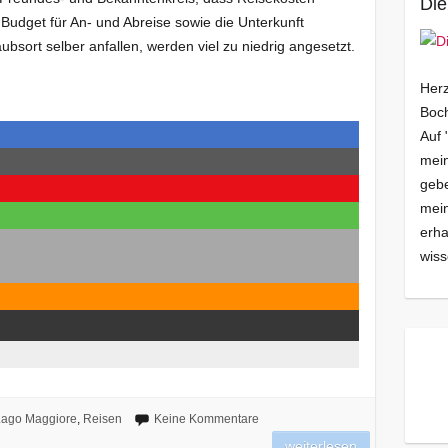
Die
h Budget für An- und Abreise sowie die Unterkunft
ubsort selber anfallen, werden viel zu niedrig angesetzt.
Herz
Boch
Auf 
mein
gebe
mei
erha
wiss
ago Maggiore
,
Reisen
Keine Kommentare
weiterlesen