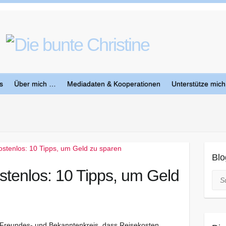
s
Über mich …
Mediadaten & Kooperationen
Unterstütze mich
Blo
tenlos: 10 Tipps, um Geld
Suc
Freundes- und Bekanntenkreis, dass Reisekosten