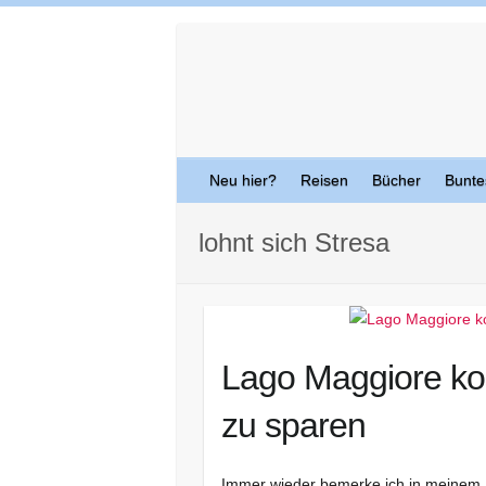
Skip
to
content
Neu hier?
Reisen
Bücher
Bunte
lohnt sich Stresa
Lago Maggiore kos
zu sparen
Immer wieder bemerke ich in meinem 