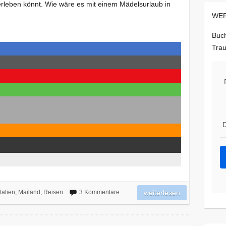
 erleben könnt. Wie wäre es mit einem Mädelsurlaub in
WER
Buch
Trau
D
Italien
,
Mailand
,
Reisen
3 Kommentare
weiterlesen