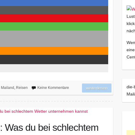
Lust
klic
näch
Wenn
eine
Cent
die-
,
Mailand
,
Reisen
Keine Kommentare
weiterlesen
Mai
: Was du bei schlechtem