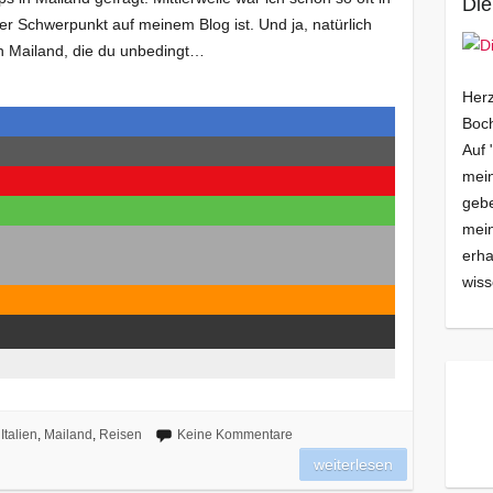
Die
er Schwerpunkt auf meinem Blog ist. Und ja, natürlich
 in Mailand, die du unbedingt…
Herz
Boch
Auf 
mein
gebe
mei
erha
wiss
Italien
,
Mailand
,
Reisen
Keine Kommentare
weiterlesen