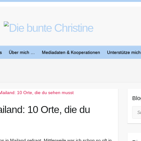
s
Über mich …
Mediadaten & Kooperationen
Unterstütze mich
Blo
iland: 10 Orte, die du
Suc
 in Mailand gefragt. Mittlerweile war ich schon so oft in