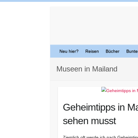
Skip
to
content
Neu hier?
Reisen
Bücher
Bunte
Museen in Mailand
Geheimtipps in Ma
sehen musst
Ziemlich oft werde ich nach Geheimtipps