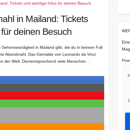
ahl in Mailand: Tickets
s für deinen Besuch
WER
Eine
henswürdigkeit in Mailand gibt, die du in keinem Fall
Mag
letzte Abendmahl. Das Gemälde von Leonardo da Vinci
Pow
ken der Welt. Dementsprechend viele Menschen…
P
D