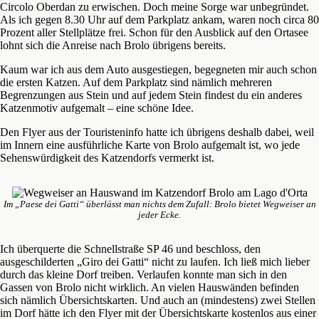
Circolo Oberdan zu erwischen. Doch meine Sorge war unbegründet.
Als ich gegen 8.30 Uhr auf dem Parkplatz ankam, waren noch circa 80
Prozent aller Stellplätze frei. Schon für den Ausblick auf den Ortasee
lohnt sich die Anreise nach Brolo übrigens bereits.
Kaum war ich aus dem Auto ausgestiegen, begegneten mir auch schon
die ersten Katzen. Auf dem Parkplatz sind nämlich mehreren
Begrenzungen aus Stein und auf jedem Stein findest du ein anderes
Katzenmotiv aufgemalt – eine schöne Idee.
Den Flyer aus der Touristeninfo hatte ich übrigens deshalb dabei, weil
im Innern eine ausführliche Karte von Brolo aufgemalt ist, wo jede
Sehenswürdigkeit des Katzendorfs vermerkt ist.
Im „Paese dei Gatti“ überlässt man nichts dem Zufall: Brolo bietet Wegweiser an
jeder Ecke.
Ich überquerte die Schnellstraße SP 46 und beschloss, den
ausgeschilderten „Giro dei Gatti“ nicht zu laufen. Ich ließ mich lieber
durch das kleine Dorf treiben. Verlaufen konnte man sich in den
Gassen von Brolo nicht wirklich. An vielen Hauswänden befinden
sich nämlich Übersichtskarten. Und auch an (mindestens) zwei Stellen
im Dorf hätte ich den Flyer mit der Übersichtskarte kostenlos aus einer