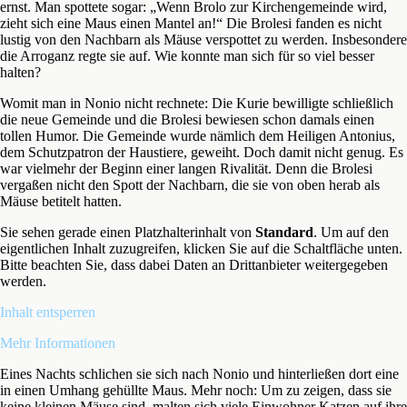
ernst. Man spottete sogar: „Wenn Brolo zur Kirchengemeinde wird,
zieht sich eine Maus einen Mantel an!“ Die Brolesi fanden es nicht
lustig von den Nachbarn als Mäuse verspottet zu werden. Insbesondere
die Arroganz regte sie auf. Wie konnte man sich für so viel besser
halten?
Womit man in Nonio nicht rechnete: Die Kurie bewilligte schließlich
die neue Gemeinde und die Brolesi bewiesen schon damals einen
tollen Humor. Die Gemeinde wurde nämlich dem Heiligen Antonius,
dem Schutzpatron der Haustiere, geweiht. Doch damit nicht genug. Es
war vielmehr der Beginn einer langen Rivalität. Denn die Brolesi
vergaßen nicht den Spott der Nachbarn, die sie von oben herab als
Mäuse betitelt hatten.
Sie sehen gerade einen Platzhalterinhalt von
Standard
. Um auf den
eigentlichen Inhalt zuzugreifen, klicken Sie auf die Schaltfläche unten.
Bitte beachten Sie, dass dabei Daten an Drittanbieter weitergegeben
werden.
Inhalt entsperren
Mehr Informationen
Eines Nachts schlichen sie sich nach Nonio und hinterließen dort eine
in einen Umhang gehüllte Maus. Mehr noch: Um zu zeigen, dass sie
keine kleinen Mäuse sind, malten sich viele Einwohner Katzen auf ihre