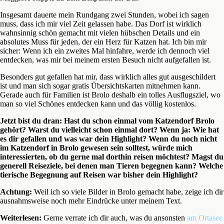
Insgesamt dauerte mein Rundgang zwei Stunden, wobei ich sagen
muss, dass ich mir viel Zeit gelassen habe. Das Dorf ist wirklich
wahnsinnig schön gemacht mit vielen hübschen Details und ein
absolutes Muss für jeden, der ein Herz für Katzen hat. Ich bin mir
sicher: Wenn ich ein zweites Mal hinfahre, werde ich dennoch viel
entdecken, was mir bei meinem ersten Besuch nicht aufgefallen ist.
Besonders gut gefallen hat mir, dass wirklich alles gut ausgeschildert
ist und man sich sogar gratis Übersichtskarten mitnehmen kann.
Gerade auch für Familien ist Brolo deshalb ein tolles Ausflugsziel, wo
man so viel Schönes entdecken kann und das völlig kostenlos.
Jetzt bist du dran:
Hast du schon einmal vom Katzendorf Brolo
gehört? Warst du vielleicht schon einmal dort? Wenn ja: Wie hat
es dir gefallen und was war dein Highlight? Wenn du noch nicht
im Katzendorf in Brolo gewesen sein solltest, würde mich
interessierten, ob du gerne mal dorthin reisen möchtest? Magst du
generell Reiseziele, bei denen man Tieren begegnen kann? Welche
tierische Begegnung auf Reisen war bisher dein Highlight?
Achtung:
Weil ich so viele Bilder in Brolo gemacht habe, zeige ich dir
ausnahmsweise noch mehr Eindrücke unter meinem Text.
Weiterlesen:
Gerne verrate ich dir auch, was du ansonsten
am Ortasee