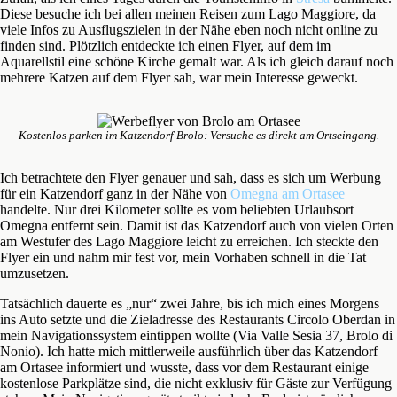
Diese besuche ich bei allen meinen Reisen zum Lago Maggiore, da
viele Infos zu Ausflugszielen in der Nähe eben noch nicht online zu
finden sind. Plötzlich entdeckte ich einen Flyer, auf dem im
Aquarellstil eine schöne Kirche gemalt war. Als ich gleich darauf noch
mehrere Katzen auf dem Flyer sah, war mein Interesse geweckt.
Kostenlos parken im Katzendorf Brolo: Versuche es direkt am Ortseingang.
Ich betrachtete den Flyer genauer und sah, dass es sich um Werbung
für ein Katzendorf ganz in der Nähe von
Omegna am Ortasee
handelte. Nur drei Kilometer sollte es vom beliebten Urlaubsort
Omegna entfernt sein. Damit ist das Katzendorf auch von vielen Orten
am Westufer des Lago Maggiore leicht zu erreichen. Ich steckte den
Flyer ein und nahm mir fest vor, mein Vorhaben schnell in die Tat
umzusetzen.
Tatsächlich dauerte es „nur“ zwei Jahre, bis ich mich eines Morgens
ins Auto setzte und die Zieladresse des Restaurants Circolo Oberdan in
mein Navigationssystem eintippen wollte (Via Valle Sesia 37, Brolo di
Nonio). Ich hatte mich mittlerweile ausführlich über das Katzendorf
am Ortasee informiert und wusste, dass vor dem Restaurant einige
kostenlose Parkplätze sind, die nicht exklusiv für Gäste zur Verfügung