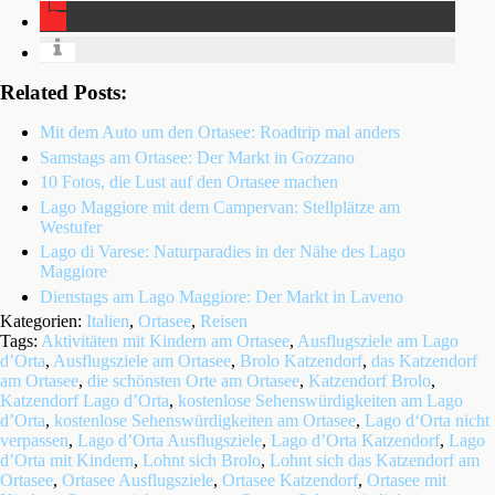
Related Posts:
Mit dem Auto um den Ortasee: Roadtrip mal anders
Samstags am Ortasee: Der Markt in Gozzano
10 Fotos, die Lust auf den Ortasee machen
Lago Maggiore mit dem Campervan: Stellplätze am
Westufer
Lago di Varese: Naturparadies in der Nähe des Lago
Maggiore
Dienstags am Lago Maggiore: Der Markt in Laveno
Kategorien:
Italien
,
Ortasee
,
Reisen
Tags:
Aktivitäten mit Kindern am Ortasee
,
Ausflugsziele am Lago
d’Orta
,
Ausflugsziele am Ortasee
,
Brolo Katzendorf
,
das Katzendorf
am Ortasee
,
die schönsten Orte am Ortasee
,
Katzendorf Brolo
,
Katzendorf Lago d’Orta
,
kostenlose Sehenswürdigkeiten am Lago
d’Orta
,
kostenlose Sehenswürdigkeiten am Ortasee
,
Lago d‘Orta nicht
verpassen
,
Lago d’Orta Ausflugsziele
,
Lago d’Orta Katzendorf
,
Lago
d’Orta mit Kindern
,
Lohnt sich Brolo
,
Lohnt sich das Katzendorf am
Ortasee
,
Ortasee Ausflugsziele
,
Ortasee Katzendorf
,
Ortasee mit