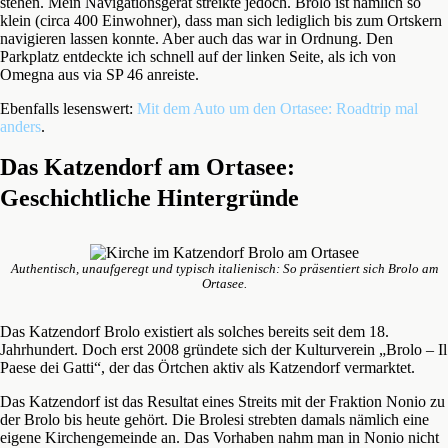
stehen. Mein Navigationsgerät streikte jedoch. Brolo ist nämlich so
klein (circa 400 Einwohner), dass man sich lediglich bis zum Ortskern
navigieren lassen konnte. Aber auch das war in Ordnung. Den
Parkplatz entdeckte ich schnell auf der linken Seite, als ich von
Omegna aus via SP 46 anreiste.
Ebenfalls lesenswert:
Mit dem Auto um den Ortasee: Roadtrip mal
anders
.
Das Katzendorf am Ortasee:
Geschichtliche Hintergründe
Authentisch, unaufgeregt und typisch italienisch: So präsentiert sich Brolo am
Ortasee.
Das Katzendorf Brolo existiert als solches bereits seit dem 18.
Jahrhundert. Doch erst 2008 gründete sich der Kulturverein „Brolo – Il
Paese dei Gatti“, der das Örtchen aktiv als Katzendorf vermarktet.
Das Katzendorf ist das Resultat eines Streits mit der Fraktion Nonio zu
der Brolo bis heute gehört. Die Brolesi strebten damals nämlich eine
eigene Kirchengemeinde an. Das Vorhaben nahm man in Nonio nicht