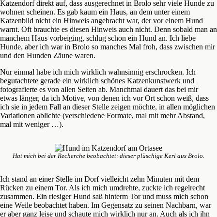
Katzendorf direkt auf, dass ausgerechnet in Brolo sehr viele Hunde zu
wohnen scheinen. Es gab kaum ein Haus, an dem unter einem
Katzenbild nicht ein Hinweis angebracht war, der vor einem Hund
warnt. Oft brauchte es diesen Hinweis auch nicht. Denn sobald man an
manchem Haus vorbeiging, schlug schon ein Hund an. Ich liebe
Hunde, aber ich war in Brolo so manches Mal froh, dass zwischen mir
und den Hunden Zäune waren.
Nur einmal habe ich mich wirklich wahnsinnig erschrocken. Ich
begutachtete gerade ein wirklich schönes Katzenkunstwerk und
fotografierte es von allen Seiten ab. Manchmal dauert das bei mir
etwas länger, da ich Motive, von denen ich vor Ort schon weiß, dass
ich sie in jedem Fall an dieser Stelle zeigen möchte, in allen möglichen
Variationen ablichte (verschiedene Formate, mal mit mehr Abstand,
mal mit weniger …).
Hat mich bei der Recherche beobachtet: dieser plüschige Kerl aus Brolo.
Ich stand an einer Stelle im Dorf vielleicht zehn Minuten mit dem
Rücken zu einem Tor. Als ich mich umdrehte, zuckte ich regelrecht
zusammen. Ein riesiger Hund saß hinterm Tor und muss mich schon
eine Weile beobachtet haben. Im Gegensatz zu seinen Nachbarn, war
er aber ganz leise und schaute mich wirklich nur an. Auch als ich ihn