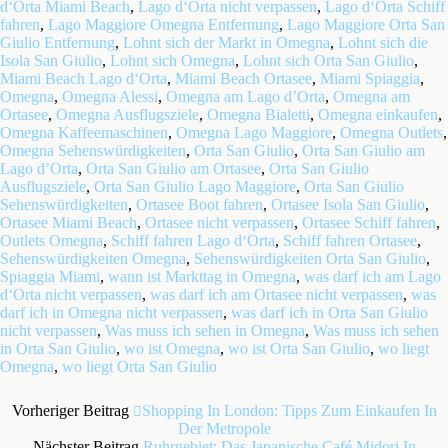
d‘Orta Miami Beach
,
Lago d‘Orta nicht verpassen
,
Lago d‘Orta Schiff
fahren
,
Lago Maggiore Omegna Entfernung
,
Lago Maggiore Orta San
Giulio Entfernung
,
Lohnt sich der Markt in Omegna
,
Lohnt sich die
Isola San Giulio
,
Lohnt sich Omegna
,
Lohnt sich Orta San Giulio
,
Miami Beach Lago d‘Orta
,
Miami Beach Ortasee
,
Miami Spiaggia
,
Omegna
,
Omegna Alessi
,
Omegna am Lago d’Orta
,
Omegna am
Ortasee
,
Omegna Ausflugsziele
,
Omegna Bialetti
,
Omegna einkaufen
,
Omegna Kaffeemaschinen
,
Omegna Lago Maggiore
,
Omegna Outlets
,
Omegna Sehenswürdigkeiten
,
Orta San Giulio
,
Orta San Giulio am
Lago d’Orta
,
Orta San Giulio am Ortasee
,
Orta San Giulio
Ausflugsziele
,
Orta San Giulio Lago Maggiore
,
Orta San Giulio
Sehenswürdigkeiten
,
Ortasee Boot fahren
,
Ortasee Isola San Giulio
,
Ortasee Miami Beach
,
Ortasee nicht verpassen
,
Ortasee Schiff fahren
,
Outlets Omegna
,
Schiff fahren Lago d‘Orta
,
Schiff fahren Ortasee
,
Sehenswürdigkeiten Omegna
,
Sehenswürdigkeiten Orta San Giulio
,
Spiaggia Miami
,
wann ist Markttag in Omegna
,
was darf ich am Lago
d‘Orta nicht verpassen
,
was darf ich am Ortasee nicht verpassen
,
was
darf ich in Omegna nicht verpassen
,
was darf ich in Orta San Giulio
nicht verpassen
,
Was muss ich sehen in Omegna
,
Was muss ich sehen
in Orta San Giulio
,
wo ist Omegna
,
wo ist Orta San Giulio
,
wo liegt
Omegna
,
wo liegt Orta San Giulio
Vorheriger Beitrag
Shopping In London: Tipps Zum Einkaufen In
Der Metropole
Nächster Beitrag
Ruhrgebiet: Das Japanische Café Midori In