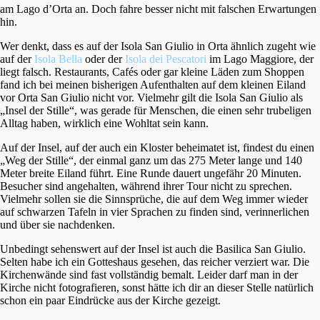
am Lago d’Orta an. Doch fahre besser nicht mit falschen Erwartungen
hin.
Wer denkt, dass es auf der Isola San Giulio in Orta ähnlich zugeht wie
auf der
Isola Bella
oder der
Isola dei Pescatori
im Lago Maggiore, der
liegt falsch. Restaurants, Cafés oder gar kleine Läden zum Shoppen
fand ich bei meinen bisherigen Aufenthalten auf dem kleinen Eiland
vor Orta San Giulio nicht vor. Vielmehr gilt die Isola San Giulio als
„Insel der Stille“, was gerade für Menschen, die einen sehr trubeligen
Alltag haben, wirklich eine Wohltat sein kann.
Auf der Insel, auf der auch ein Kloster beheimatet ist, findest du einen
„Weg der Stille“, der einmal ganz um das 275 Meter lange und 140
Meter breite Eiland führt. Eine Runde dauert ungefähr 20 Minuten.
Besucher sind angehalten, während ihrer Tour nicht zu sprechen.
Vielmehr sollen sie die Sinnsprüche, die auf dem Weg immer wieder
auf schwarzen Tafeln in vier Sprachen zu finden sind, verinnerlichen
und über sie nachdenken.
Unbedingt sehenswert auf der Insel ist auch die Basilica San Giulio.
Selten habe ich ein Gotteshaus gesehen, das reicher verziert war. Die
Kirchenwände sind fast vollständig bemalt. Leider darf man in der
Kirche nicht fotografieren, sonst hätte ich dir an dieser Stelle natürlich
schon ein paar Eindrücke aus der Kirche gezeigt.