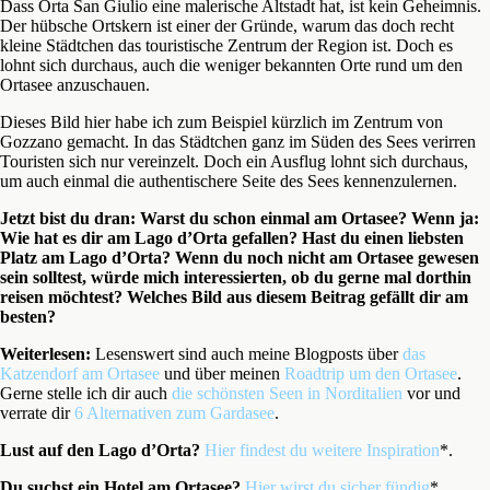
Dass Orta San Giulio eine malerische Altstadt hat, ist kein Geheimnis.
Der hübsche Ortskern ist einer der Gründe, warum das doch recht
kleine Städtchen das touristische Zentrum der Region ist. Doch es
lohnt sich durchaus, auch die weniger bekannten Orte rund um den
Ortasee anzuschauen.
Dieses Bild hier habe ich zum Beispiel kürzlich im Zentrum von
Gozzano gemacht. In das Städtchen ganz im Süden des Sees verirren
Touristen sich nur vereinzelt. Doch ein Ausflug lohnt sich durchaus,
um auch einmal die authentischere Seite des Sees kennenzulernen.
Jetzt bist du dran:
Warst du schon einmal am Ortasee? Wenn ja:
Wie hat es dir am Lago d’Orta gefallen? Hast du einen liebsten
Platz am Lago d’Orta? Wenn du noch nicht am Ortasee gewesen
sein solltest, würde mich interessierten, ob du gerne mal dorthin
reisen möchtest? Welches Bild aus diesem Beitrag gefällt dir am
besten?
Weiterlesen:
Lesenswert sind auch meine Blogposts über
das
Katzendorf am Ortasee
und über meinen
Roadtrip um den Ortasee
.
Gerne stelle ich dir auch
die schönsten Seen in Norditalien
vor und
verrate dir
6 Alternativen zum Gardasee
.
Lust auf den Lago d’Orta?
Hier findest du weitere Inspiration
*.
Du suchst ein Hotel am Ortasee?
Hier wirst du sicher fündig
*.