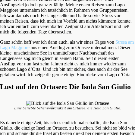
Ausflugsziel jedoch ganz zufällig. Meine ersten Reisen zum Lago
Maggiore unternahm ich tatsächlich in Rahmen von Gruppenreisen.
Ich war damals noch Festangestellte und hatte so viel Stress vor
meinen Reisen, dass ich mich im Vorfeld um nichts kümmern konnte.
Ich war einfach zum vereinbarten Zeitpunkt am Abfahrtsort und ließ
mich die folgenden Tage überraschen.
Ganz schön baff war ich dann auch, als wir eines Tages von
Stresa am
Lago Maggiore
aus einen Ausflug zum Ortasee unternahmen. Dieser
kleine, unscheinbare See in unmittelbarer Nachbarschaft des
Langensees zog mich gleich in seinen Bann. Seit diesem ersten
Ausflug vor nun fast zehn Jahren zieht es mich immer wieder zum
schönen Lago d’Orta. Und ich bin mir sicher, dass auch dir der See
gefallen wird. Ich zeige dir gerne einige Eindrücke vom Lago d’Orta.
Lust auf den Ortasee: Die Isola San Giulio
Eine beliebte Sehenswürdigkeit am Ortasee: die Isola San Giulio.
Es dauerte einige Zeit, bis ich es endlich mal schaffte, die Isola San
Giulio, die einzige Insel im Ortasee, zu besuchen. Sei nicht so blöd wie
ich und schaue dir die Insel am besten direkt bei deinem ersten Besuch