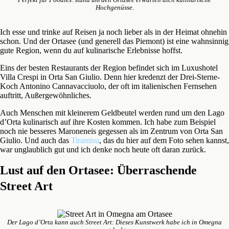
Perfekt für Foodies: Rund um den Ortasee erwarten dich kulinarische
Hochgenüsse.
Ich esse und trinke auf Reisen ja noch lieber als in der Heimat ohnehin
schon. Und der Ortasee (und generell das Piemont) ist eine wahnsinnig
gute Region, wenn du auf kulinarische Erlebnisse hoffst.
Eins der besten Restaurants der Region befindet sich im Luxushotel
Villa Crespi in Orta San Giulio. Denn hier kredenzt der Drei-Sterne-
Koch Antonino Cannavacciuolo, der oft im italienischen Fernsehen
auftritt, Außergewöhnliches.
Auch Menschen mit kleinerem Geldbeutel werden rund um den Lago
d’Orta kulinarisch auf ihre Kosten kommen. Ich habe zum Beispiel
noch nie besseres Maroneneis gegessen als im Zentrum von Orta San
Giulio. Und auch das
Tiramisu
, das du hier auf dem Foto sehen kannst,
war unglaublich gut und ich denke noch heute oft daran zurück.
Lust auf den Ortasee: Überraschende
Street Art
Der Lago d’Orta kann auch Street Art: Dieses Kunstwerk habe ich in Omegna