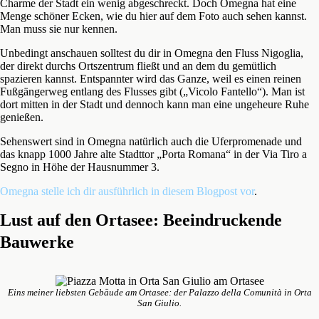
Charme der Stadt ein wenig abgeschreckt. Doch Omegna hat eine
Menge schöner Ecken, wie du hier auf dem Foto auch sehen kannst.
Man muss sie nur kennen.
Unbedingt anschauen solltest du dir in Omegna den Fluss Nigoglia,
der direkt durchs Ortszentrum fließt und an dem du gemütlich
spazieren kannst. Entspannter wird das Ganze, weil es einen reinen
Fußgängerweg entlang des Flusses gibt („Vicolo Fantello“). Man ist
dort mitten in der Stadt und dennoch kann man eine ungeheure Ruhe
genießen.
Sehenswert sind in Omegna natürlich auch die Uferpromenade und
das knapp 1000 Jahre alte Stadttor „Porta Romana“ in der Via Tiro a
Segno in Höhe der Hausnummer 3.
Omegna stelle ich dir ausführlich in diesem Blogpost vor
.
Lust auf den Ortasee: Beeindruckende
Bauwerke
Eins meiner liebsten Gebäude am Ortasee: der Palazzo della Comunità in Orta
San Giulio.