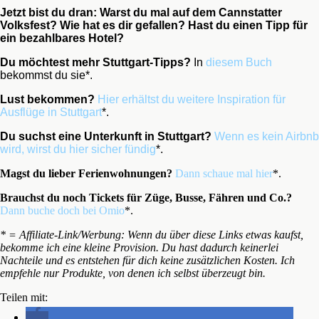
Jetzt bist du dran: Warst du mal auf dem Cannstatter
Volksfest? Wie hat es dir gefallen? Hast du einen Tipp für
ein bezahlbares Hotel?
Du möchtest mehr Stuttgart-Tipps?
In
diesem Buch
bekommst du sie*.
Lust bekommen?
Hier erhältst du weitere Inspiration für
Ausflüge in Stuttgart
*.
Du suchst eine Unterkunft in Stuttgart?
Wenn es kein Airbnb
wird, wirst du hier sicher fündig
*.
Magst du lieber Ferienwohnungen?
Dann schaue mal hier
*.
Brauchst du noch Tickets für Züge, Busse, Fähren und Co.?
Dann buche doch bei Omio
*.
* = Affiliate-Link/Werbung: Wenn du über diese Links etwas kaufst,
bekomme ich eine kleine Provision. Du hast dadurch keinerlei
Nachteile und es entstehen für dich keine zusätzlichen Kosten. Ich
empfehle nur Produkte, von denen ich selbst überzeugt bin.
Teilen mit: