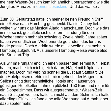
meinem Wasen-Besuch kam ich ähnlich überraschend wie die
Jungfrau Maria zum
kleinen Jesuskind
. Und das war so …
Zum 30. Geburtstag hatte ich meiner besten Freundin Steffi
eine Reise nach Hamburg geschenkt. Da sie Disney liebt,
wollten wir uns das Musical Aladdin anschauen. Doch wie das
immer so ist, gestaltete sich die Terminfindung für den
Wochenendtrip mehr als schwierig. Zweieinhalb Jahre später
hatten wir endlich ein Wochenende gefunden, das für uns
beide passte. Doch Aladdin wurde mittlerweile nicht mehr in
Hamburg aufgeführt. Aus unserer Hamburg-Reise wurde also
ein Stuttgart-Trip.
Als wir im Frühjahr endlich einen passenden Termin für Herbst
hatten, machte ich mich gleich daran, Nägel mit Köpfen zu
machen. Doch mir verging schnell die Lust auf Stuttgart. Bei
den Hotelpreisen drehte sich mir regelrecht der Magen um.
Selbst richtig durchschnittliche Hotels und Häuser von
günstigen Hotelketten nahmen plötzlich 150 Euro und mehr für
ein Doppelzimmer. Dass wir ausgerechnet zur Wasen-Zeit
nach Stuttgart wollten, hatte ich nicht auf dem Schirm. Ich hatte
allerdings Glück. Ich fand eine tolle Wohnung auf Airbnb, aber
dazu später mehr.