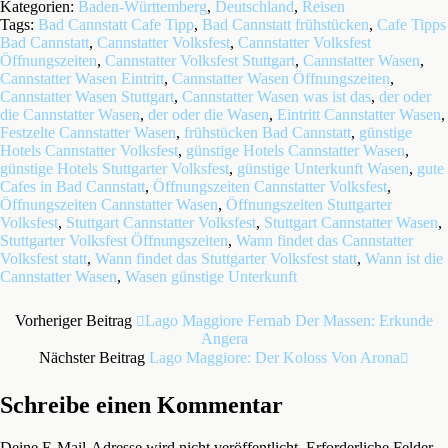
Kategorien:
Baden-Württemberg
,
Deutschland
,
Reisen
Tags:
Bad Cannstatt Cafe Tipp
,
Bad Cannstatt frühstücken
,
Cafe Tipps
Bad Cannstatt
,
Cannstatter Volksfest
,
Cannstatter Volksfest
Öffnungszeiten
,
Cannstatter Volksfest Stuttgart
,
Cannstatter Wasen
,
Cannstatter Wasen Eintritt
,
Cannstatter Wasen Öffnungszeiten
,
Cannstatter Wasen Stuttgart
,
Cannstatter Wasen was ist das
,
der oder
die Cannstatter Wasen
,
der oder die Wasen
,
Eintritt Cannstatter Wasen
,
Festzelte Cannstatter Wasen
,
frühstücken Bad Cannstatt
,
günstige
Hotels Cannstatter Volksfest
,
günstige Hotels Cannstatter Wasen
,
günstige Hotels Stuttgarter Volksfest
,
günstige Unterkunft Wasen
,
gute
Cafes in Bad Cannstatt
,
Öffnungszeiten Cannstatter Volksfest
,
Öffnungszeiten Cannstatter Wasen
,
Öffnungszeiten Stuttgarter
Volksfest
,
Stuttgart Cannstatter Volksfest
,
Stuttgart Cannstatter Wasen
,
Stuttgarter Volksfest Öffnungszeiten
,
Wann findet das Cannstatter
Volksfest statt
,
Wann findet das Stuttgarter Volksfest statt
,
Wann ist die
Cannstatter Wasen
,
Wasen günstige Unterkunft
Vorheriger Beitrag
Lago Maggiore Fernab Der Massen: Erkunde
Angera
Nächster Beitrag
Lago Maggiore: Der Koloss Von Arona
Schreibe einen Kommentar
Deine E-Mail-Adresse wird nicht veröffentlicht.
Erforderliche Felder