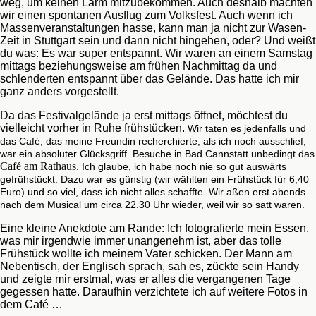
weg, um keinen Lärm mitzubekommen. Auch deshalb machten
wir einen spontanen Ausflug zum Volksfest. Auch wenn ich
Massenveranstaltungen hasse, kann man ja nicht zur Wasen-
Zeit in Stuttgart sein und dann nicht hingehen, oder? Und weißt
du was: Es war super entspannt. Wir waren an einem Samstag
mittags beziehungsweise am frühen Nachmittag da und
schlenderten entspannt über das Gelände. Das hatte ich mir
ganz anders vorgestellt.
Da das Festivalgelände ja erst mittags öffnet, möchtest du
vielleicht vorher in Ruhe frühstücken.
Wir taten es jedenfalls und
das Café, das meine Freundin recherchierte, als ich noch ausschlief,
war ein absoluter Glücksgriff. Besuche in Bad Cannstatt unbedingt das
Café am Rathaus
. Ich glaube, ich habe noch nie so gut auswärts
gefrühstückt. Dazu war es günstig (wir wählten ein Frühstück für 6,40
Euro) und so viel, dass ich nicht alles schaffte. Wir aßen erst abends
nach dem Musical um circa 22.30 Uhr wieder, weil wir so satt waren.
Eine kleine Anekdote am Rande: Ich fotografierte mein Essen,
was mir irgendwie immer unangenehm ist, aber das tolle
Frühstück wollte ich meinem Vater schicken. Der Mann am
Nebentisch, der Englisch sprach, sah es, zückte sein Handy
und zeigte mir erstmal, was er alles die vergangenen Tage
gegessen hatte. Daraufhin verzichtete ich auf weitere Fotos in
dem Café …