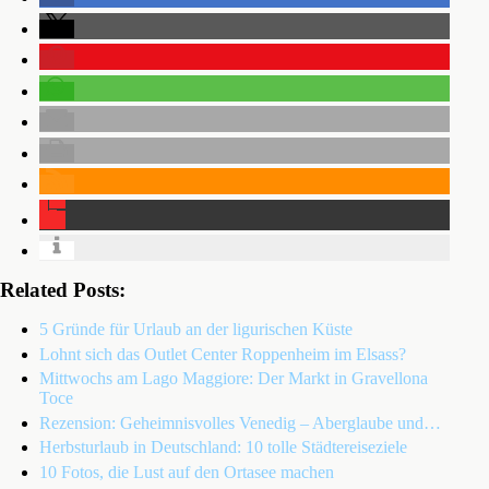
Related Posts:
5 Gründe für Urlaub an der ligurischen Küste
Lohnt sich das Outlet Center Roppenheim im Elsass?
Mittwochs am Lago Maggiore: Der Markt in Gravellona
Toce
Rezension: Geheimnisvolles Venedig – Aberglaube und…
Herbsturlaub in Deutschland: 10 tolle Städtereiseziele
10 Fotos, die Lust auf den Ortasee machen