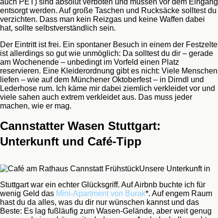
auch PET) sind absolut verboten und müssen vor dem Eingang
entsorgt werden. Auf große Taschen und Rucksäcke solltest du
verzichten. Dass man kein Reizgas und keine Waffen dabei
hat, sollte selbstverständlich sein.
Der Eintritt ist frei. Ein spontaner Besuch in einem der Festzelte
ist allerdings so gut wie unmöglich: Da solltest du dir – gerade
am Wochenende – unbedingt im Vorfeld einen Platz
reservieren. Eine Kleiderordnung gibt es nicht: Viele Menschen
liefen – wie auf dem Münchener Oktoberfest – in Dirndl und
Lederhose rum. Ich käme mir dabei ziemlich verkleidet vor und
viele sahen auch extrem verkleidet aus. Das muss jeder
machen, wie er mag.
Cannstatter Wasen Stuttgart:
Unterkunft und Café-Tipp
Unsere Unterkunft in
Stuttgart war ein echter Glücksgriff. Auf Airbnb buchte ich für
wenig Geld das
Mini-Apartment von Burak
*. Auf engem Raum
hast du da alles, was du dir nur wünschen kannst und das
Beste: Es lag fußläufig zum Wasen-Gelände, aber weit genug