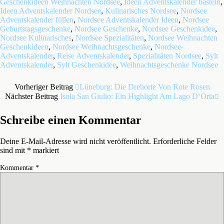
Geschenkideen Weihnachten Nordsee
,
Ideen Adventskalender basteln
,
Ideen Adventskalender Nordsee
,
Kulinarisches Nordsee
,
Nordsee
Adventskalender füllen
,
Nordsee Adventskalender Ideen
,
Nordsee
Geburtstagsgeschenke
,
Nordsee Geschenke
,
Nordsee Geschenkidee
,
Nordsee Kulinarisches
,
Nordsee Spezialitäten
,
Nordsee Weihnachten
Geschenkideen
,
Nordsee Weihnachtsgeschenke
,
Nordsee-
Adventskalender
,
Reise Adventskalender
,
Spezialitäten Nordsee
,
Sylt
Adventskalender
,
Sylt Geschenkidee
,
Weihnachtsgeschenke Nordsee
Vorheriger Beitrag
Lüneburg: Die Drehorte Von Rote Rosen
Nächster Beitrag
Isola San Giulio: Ein Highlight Am Lago D‘Orta
Schreibe einen Kommentar
Deine E-Mail-Adresse wird nicht veröffentlicht.
Erforderliche Felder
sind mit
*
markiert
Kommentar
*