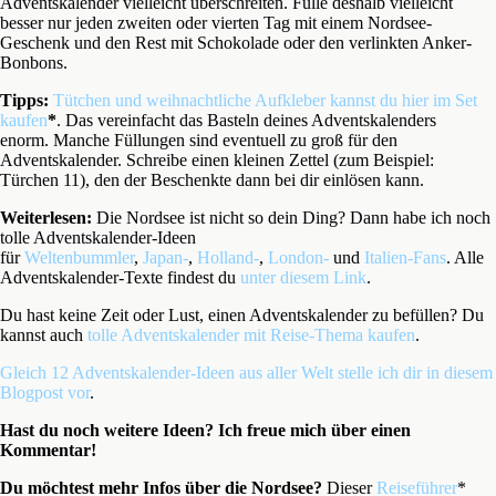
Adventskalender vielleicht überschreiten. Fülle deshalb vielleicht
besser nur jeden zweiten oder vierten Tag mit einem Nordsee-
Geschenk und den Rest mit Schokolade oder den verlinkten Anker-
Bonbons.
Tipps:
Tütchen und weihnachtliche Aufkleber kannst du hier im Set
kaufen
*
. Das vereinfacht das Basteln deines Adventskalenders
enorm. Manche Füllungen sind eventuell zu groß für den
Adventskalender. Schreibe einen kleinen Zettel (zum Beispiel:
Türchen 11), den der Beschenkte dann bei dir einlösen kann.
Weiterlesen:
Die Nordsee ist nicht so dein Ding? Dann habe ich noch
tolle Adventskalender-Ideen
für
Weltenbummler
,
Japan-
,
Holland-
,
London-
und
Italien-Fans
. Alle
Adventskalender-Texte findest du
unter diesem Link
.
Du hast keine Zeit oder Lust, einen Adventskalender zu befüllen? Du
kannst auch
tolle Adventskalender mit Reise-Thema kaufen
.
Gleich 12 Adventskalender-Ideen aus aller Welt stelle ich dir in diesem
Blogpost vor
.
Hast du noch weitere Ideen? Ich freue mich über einen
Kommentar!
Du möchtest mehr Infos über die Nordsee?
Dieser
Reiseführer
*