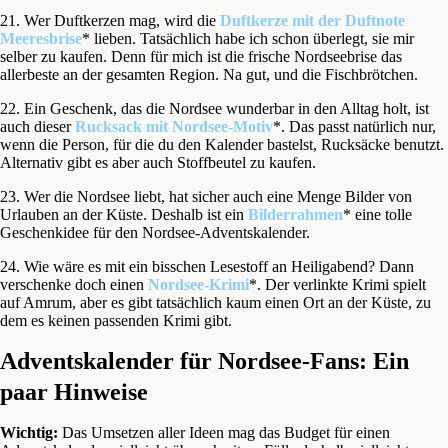
21. Wer Duftkerzen mag, wird die
Duftkerze mit der Duftnote
Meeresbrise
* lieben. Tatsächlich habe ich schon überlegt, sie mir
selber zu kaufen. Denn für mich ist die frische Nordseebrise das
allerbeste an der gesamten Region. Na gut, und die Fischbrötchen.
22. Ein Geschenk, das die Nordsee wunderbar in den Alltag holt, ist
auch dieser
Rucksack mit Nordsee-Motiv
*. Das passt natürlich nur,
wenn die Person, für die du den Kalender bastelst, Rucksäcke benutzt.
Alternativ gibt es aber auch Stoffbeutel zu kaufen.
23. Wer die Nordsee liebt, hat sicher auch eine Menge Bilder von
Urlauben an der Küste. Deshalb ist ein
Bilderrahmen
* eine tolle
Geschenkidee für den Nordsee-Adventskalender.
24. Wie wäre es mit ein bisschen Lesestoff an Heiligabend? Dann
verschenke doch einen
Nordsee-Krimi
*. Der verlinkte Krimi spielt
auf Amrum, aber es gibt tatsächlich kaum einen Ort an der Küste, zu
dem es keinen passenden Krimi gibt.
Adventskalender für Nordsee-Fans: Ein
paar Hinweise
Wichtig:
Das Umsetzen aller Ideen mag das Budget für einen