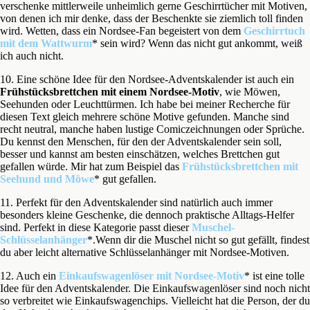
verschenke mittlerweile unheimlich gerne Geschirrtücher mit Motiven,
von denen ich mir denke, dass der Beschenkte sie ziemlich toll finden
wird. Wetten, dass ein Nordsee-Fan begeistert von dem
Geschirrtuch
mit dem Wattwurm
* sein wird? Wenn das nicht gut ankommt, weiß
ich auch nicht.
10. Eine schöne Idee für den Nordsee-Adventskalender ist auch ein
Frühstücksbrettchen mit einem Nordsee-Motiv
, wie Möwen,
Seehunden oder Leuchttürmen. Ich habe bei meiner Recherche für
diesen Text gleich mehrere schöne Motive gefunden. Manche sind
recht neutral, manche haben lustige Comiczeichnungen oder Sprüche.
Du kennst den Menschen, für den der Adventskalender sein soll,
besser und kannst am besten einschätzen, welches Brettchen gut
gefallen würde. Mir hat zum Beispiel das
Frühstücksbrettchen mit
Seehund und Möwe
* gut gefallen.
11. Perfekt für den Adventskalender sind natürlich auch immer
besonders kleine Geschenke, die dennoch praktische Alltags-Helfer
sind. Perfekt in diese Kategorie passt dieser
Muschel-
Schlüsselanhänger
*.Wenn dir die Muschel nicht so gut gefällt, findest
du aber leicht alternative Schlüsselanhänger mit Nordsee-Motiven.
12. Auch ein
Einkaufswagenlöser mit Nordsee-Motiv
* ist eine tolle
Idee für den Adventskalender. Die Einkaufswagenlöser sind noch nicht
so verbreitet wie Einkaufswagenchips. Vielleicht hat die Person, der du