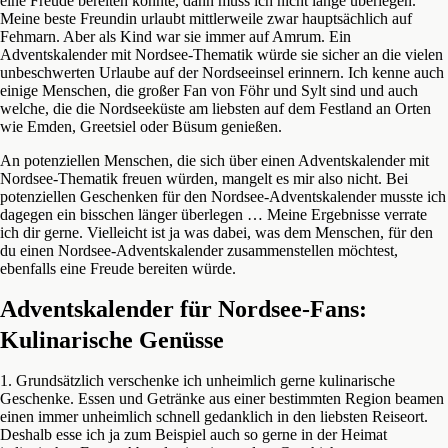
eine Freude bereiten könnte, dann muss ich nicht lange überlegen.
Meine beste Freundin urlaubt mittlerweile zwar hauptsächlich auf
Fehmarn. Aber als Kind war sie immer auf Amrum. Ein
Adventskalender mit Nordsee-Thematik würde sie sicher an die vielen
unbeschwerten Urlaube auf der Nordseeinsel erinnern. Ich kenne auch
einige Menschen, die großer Fan von Föhr und Sylt sind und auch
welche, die die Nordseeküste am liebsten auf dem Festland an Orten
wie Emden, Greetsiel oder Büsum genießen.
An potenziellen Menschen, die sich über einen Adventskalender mit
Nordsee-Thematik freuen würden, mangelt es mir also nicht. Bei
potenziellen Geschenken für den Nordsee-Adventskalender musste ich
dagegen ein bisschen länger überlegen … Meine Ergebnisse verrate
ich dir gerne. Vielleicht ist ja was dabei, was dem Menschen, für den
du einen Nordsee-Adventskalender zusammenstellen möchtest,
ebenfalls eine Freude bereiten würde.
Adventskalender für Nordsee-Fans:
Kulinarische Genüsse
1. Grundsätzlich verschenke ich unheimlich gerne kulinarische
Geschenke. Essen und Getränke aus einer bestimmten Region beamen
einen immer unheimlich schnell gedanklich in den liebsten Reiseort.
Deshalb esse ich ja zum Beispiel auch so gerne in der Heimat