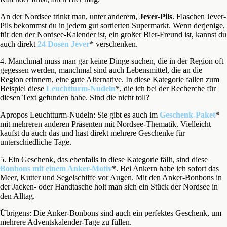
An der Nordsee trinkt man, unter anderem,
Jever-Pils
. Flaschen Jever-
Pils bekommst du in jedem gut sortierten Supermarkt. Wenn derjenige,
für den der Nordsee-Kalender ist, ein großer Bier-Freund ist, kannst du
auch direkt
24 Dosen Jever
* verschenken.
4. Manchmal muss man gar keine Dinge suchen, die in der Region oft
gegessen werden, manchmal sind auch Lebensmittel, die an die
Region erinnern, eine gute Alternative. In diese Kategorie fallen zum
Beispiel diese
Leuchtturm-Nudeln
*, die ich bei der Recherche für
diesen Text gefunden habe. Sind die nicht toll?
Apropos Leuchtturm-Nudeln: Sie gibt es auch im
Geschenk-Paket
*
mit mehreren anderen Präsenten mit Nordsee-Thematik. Vielleicht
kaufst du auch das und hast direkt mehrere Geschenke für
unterschiedliche Tage.
5. Ein Geschenk, das ebenfalls in diese Kategorie fällt, sind diese
Bonbons mit einem Anker-Motiv
*. Bei Ankern habe ich sofort das
Meer, Kutter und Segelschiffe vor Augen. Mit den Anker-Bonbons in
der Jacken- oder Handtasche holt man sich ein Stück der Nordsee in
den Alltag.
Übrigens: Die Anker-Bonbons sind auch ein perfektes Geschenk, um
mehrere Adventskalender-Tage zu füllen.