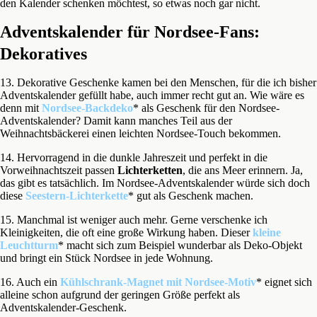
den Kalender schenken möchtest, so etwas noch gar nicht.
Adventskalender für Nordsee-Fans:
Dekoratives
13. Dekorative Geschenke kamen bei den Menschen, für die ich bisher
Adventskalender gefüllt habe, auch immer recht gut an. Wie wäre es
denn mit
Nordsee-Backdeko
* als Geschenk für den Nordsee-
Adventskalender? Damit kann manches Teil aus der
Weihnachtsbäckerei einen leichten Nordsee-Touch bekommen.
14. Hervorragend in die dunkle Jahreszeit und perfekt in die
Vorweihnachtszeit passen
Lichterketten
, die ans Meer erinnern. Ja,
das gibt es tatsächlich. Im Nordsee-Adventskalender würde sich doch
diese
Seestern-Lichterkette
* gut als Geschenk machen.
15. Manchmal ist weniger auch mehr. Gerne verschenke ich
Kleinigkeiten, die oft eine große Wirkung haben. Dieser
kleine
Leuchtturm
* macht sich zum Beispiel wunderbar als Deko-Objekt
und bringt ein Stück Nordsee in jede Wohnung.
16. Auch ein
Kühlschrank-Magnet mit Nordsee-Motiv
* eignet sich
alleine schon aufgrund der geringen Größe perfekt als
Adventskalender-Geschenk.