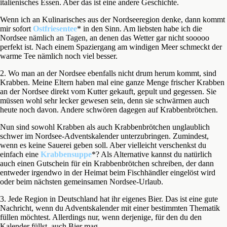
italienisches Essen. Aber das ist eine andere Geschichte.
Wenn ich an Kulinarisches aus der Nordseeregion denke, dann kommt
mir sofort
Ostfriesentee
* in den Sinn. Am liebsten habe ich die
Nordsee nämlich an Tagen, an denen das Wetter gar nicht sooooo
perfekt ist. Nach einem Spaziergang am windigen Meer schmeckt der
warme Tee nämlich noch viel besser.
2. Wo man an der Nordsee ebenfalls nicht drum herum kommt, sind
Krabben. Meine Eltern haben mal eine ganze Menge frischer Krabben
an der Nordsee direkt vom Kutter gekauft, gepult und gegessen. Sie
müssen wohl sehr lecker gewesen sein, denn sie schwärmen auch
heute noch davon. Andere schwören dagegen auf Krabbenbrötchen.
Nun sind sowohl Krabben als auch Krabbenbrötchen unglaublich
schwer im Nordsee-Adventskalender unterzubringen. Zumindest,
wenn es keine Sauerei geben soll. Aber vielleicht verschenkst du
einfach eine
Krabbensuppe
*? Als Alternative kannst du natürlich
auch einen Gutschein für ein Krabbenbrötchen schreiben, der dann
entweder irgendwo in der Heimat beim Fischhändler eingelöst wird
oder beim nächsten gemeinsamen Nordsee-Urlaub.
3. Jede Region in Deutschland hat ihr eigenes Bier. Das ist eine gute
Nachricht, wenn du Adventskalender mit einer bestimmten Thematik
füllen möchtest. Allerdings nur, wenn derjenige, für den du den
Kalender füllst, auch Bier mag.