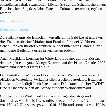
Sie sehen gerade einen Platzhalterinhalt von
Standard
. Um auf den
eigentlichen Inhalt zuzugreifen, klicken Sie auf die Schaltfläche unten.
Bitte beachten Sie, dass dabei Daten an Drittanbieter weitergegeben
werden.
Inhalt entsperren
Mehr Informationen
Zusätzlich kannst du Eisrodeln, was allerdings Geld kostet und zwar
drei Franken für eine Abfahrt, fünf Franken für zwei Abfahrten oder
sieben Franken für drei Abfahrten. Kinder unter sechs Jahren dürfen
nicht ohne Begleitung eines Erwachsenen rodeln.
Auch Musikfans kommen im Winterland Locarno auf ihre Kosten,
denn es gibt eine ganze Menge Konzerte auf der Piazza Grande. 2023
traten zum Beispiel Eiffel 65 auf.
Der Eintritt zum Winterland Locarno ist frei. Wichtig zu wissen: Alle
offiziellen Winterland-Verkaufsstellen arbeiten bargeldlos. Bezahlen
kannst du dort lediglich mit Kreditkarte, Debitkarte und über TWINT.
Eine Ausnahme bilden die Stände auf dem Weihnachtsmarkt.
Geöffnet ist das Winterland Locarno montags, dienstags und
donnerstags von 16 bis 1 Uhr, mittwochs von 11.30 bis 1 Uhr, freitags
von 15 bis 2 Uhr, samstags von 10 bis 2 Uhr und sonntags von 10 bis