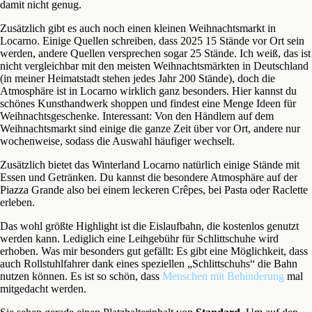
damit nicht genug.
Zusätzlich gibt es auch noch einen kleinen Weihnachtsmarkt in
Locarno. Einige Quellen schreiben, dass 2025 15 Stände vor Ort sein
werden, andere Quellen versprechen sogar 25 Stände. Ich weiß, das ist
nicht vergleichbar mit den meisten Weihnachtsmärkten in Deutschland
(in meiner Heimatstadt stehen jedes Jahr 200 Stände), doch die
Atmosphäre ist in Locarno wirklich ganz besonders. Hier kannst du
schönes Kunsthandwerk shoppen und findest eine Menge Ideen für
Weihnachtsgeschenke. Interessant: Von den Händlern auf dem
Weihnachtsmarkt sind einige die ganze Zeit über vor Ort, andere nur
wochenweise, sodass die Auswahl häufiger wechselt.
Zusätzlich bietet das Winterland Locarno natürlich einige Stände mit
Essen und Getränken. Du kannst die besondere Atmosphäre auf der
Piazza Grande also bei einem leckeren Crêpes, bei Pasta oder Raclette
erleben.
Das wohl größte Highlight ist die Eislaufbahn, die kostenlos genutzt
werden kann. Lediglich eine Leihgebühr für Schlittschuhe wird
erhoben. Was mir besonders gut gefällt: Es gibt eine Möglichkeit, dass
auch Rollstuhlfahrer dank eines speziellen „Schlittschuhs“ die Bahn
nutzen können. Es ist so schön, dass
Menschen mit Behinderung
mal
mitgedacht werden.