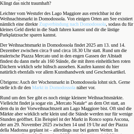
Klingt das nicht traumhaft?
Leichter vom Westufer des Lago Maggiore aus erreichbar ist der
Weihnachtsmarkt in Domodossola. Von einigen Orten am See existiert
nämlich eine direkte
Zugverbindung nach Domodossola
, sodass du für
kleines Geld direkt in die Stadt fahren kannst und dir die lästige
Parkplatzsuche sparen kannst.
Der Weihnachtsmarkt in Domodossola findet 2025 am 13. und 14.
Dezember zwischen circa 9 und circa 18.30 Uhr statt. Rund um die
malerische Piazza Mercato und in den engen Gassen der Altstadt
findest du dann mehr als 160 Stände, die mit ihren einheitlichen roten
Dächern wirklich sehr hübsch aussehen. Kaufen kannst du hier
natürlich ebenfalls vor allem Kunsthandwerk und Geschenkartikel.
Übrigens: Auch der Wochenmarkt in Domodossola lohnt sich. Gerne
stelle ich dir den
Markt in Domodossola
näher vor.
Rund um den See gibt es noch einige kleinere Weihnachtsmärkte.
Vielleicht findet ja sogar ein „Mercato Natale“ an dem Ort statt, an
dem du in der Vorweihnachtszeit am Lago Maggiore bist. Oft sind die
Märkte aber wirklich sehr klein und die Stände werden nur für wenige
Stunden geöffnet. Ein Beispiel ist der Markt in Ronco sopra Ascona,
der am 29. November 2025 zwischen 14 und 19 Uhr auf der Piazza
della Madonna geplant ist – allerdings nur bei gutem Wetter. In