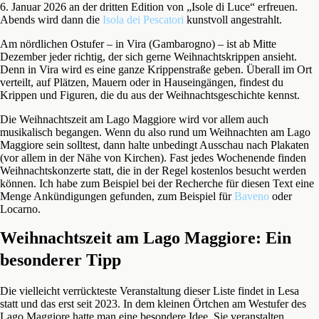
6. Januar 2026 an der dritten Edition von „Isole di Luce“ erfreuen.
Abends wird dann die
Isola dei Pescatori
kunstvoll angestrahlt.
Am nördlichen Ostufer – in Vira (Gambarogno) – ist ab Mitte
Dezember jeder richtig, der sich gerne Weihnachtskrippen ansieht.
Denn in Vira wird es eine ganze Krippenstraße geben. Überall im Ort
verteilt, auf Plätzen, Mauern oder in Hauseingängen, findest du
Krippen und Figuren, die du aus der Weihnachtsgeschichte kennst.
Die Weihnachtszeit am Lago Maggiore wird vor allem auch
musikalisch begangen. Wenn du also rund um Weihnachten am Lago
Maggiore sein solltest, dann halte unbedingt Ausschau nach Plakaten
(vor allem in der Nähe von Kirchen). Fast jedes Wochenende finden
Weihnachtskonzerte statt, die in der Regel kostenlos besucht werden
können. Ich habe zum Beispiel bei der Recherche für diesen Text eine
Menge Ankündigungen gefunden, zum Beispiel für
Baveno
oder
Locarno.
Weihnachtszeit am Lago Maggiore: Ein
besonderer Tipp
Die vielleicht verrückteste Veranstaltung dieser Liste findet in Lesa
statt und das erst seit 2023. In dem kleinen Örtchen am Westufer des
Lago Maggiore hatte man eine besondere Idee. Sie veranstalten