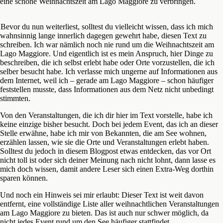
eine schöne Weihnachtszeit am Lago Maggiore zu verbringen.
Bevor du nun weiterliest, solltest du vielleicht wissen, dass ich mich
wahnsinnig lange innerlich dagegen gewehrt habe, diesen Text zu
schreiben. Ich war nämlich noch nie rund um die Weihnachtszeit am
Lago Maggiore. Und eigentlich ist es mein Anspruch, hier Dinge zu
beschreiben, die ich selbst erlebt habe oder Orte vorzustellen, die ich
selber besucht habe. Ich verlasse mich ungerne auf Informationen aus
dem Internet, weil ich – gerade am Lago Maggiore – schon häufiger
feststellen musste, dass Informationen aus dem Netz nicht unbedingt
stimmten.
Von den Veranstaltungen, die ich dir hier im Text vorstelle, habe ich
keine einzige bisher besucht. Doch bei jedem Event, das ich an dieser
Stelle erwähne, habe ich mir von Bekannten, die am See wohnen,
erzählen lassen, wie sie die Orte und Veranstaltungen erlebt haben.
Solltest du jedoch in diesem Blogpost etwas entdecken, das vor Ort
nicht toll ist oder sich deiner Meinung nach nicht lohnt, dann lasse es
mich doch wissen, damit andere Leser sich einen Extra-Weg dorthin
sparen können.
Und noch ein Hinweis sei mir erlaubt: Dieser Text ist weit davon
entfernt, eine vollständige Liste aller weihnachtlichen Veranstaltungen
am Lago Maggiore zu bieten. Das ist auch nur schwer möglich, da
nicht jedes Event rund um den See häufiger stattfindet.