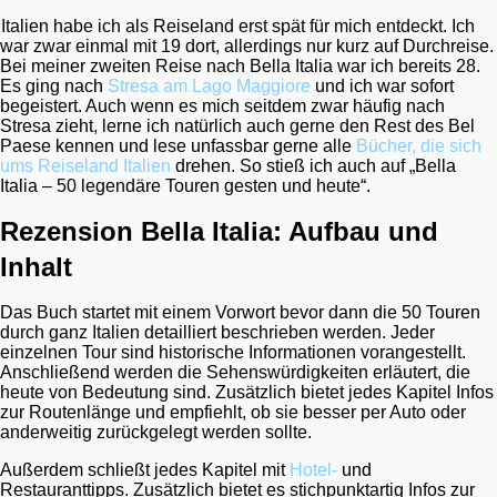
Italien habe ich als Reiseland erst spät für mich entdeckt. Ich
war zwar einmal mit 19 dort, allerdings nur kurz auf Durchreise.
Bei meiner zweiten Reise nach Bella Italia war ich bereits 28.
Es ging nach
Stresa am Lago Maggiore
und ich war sofort
begeistert. Auch wenn es mich seitdem zwar häufig nach
Stresa zieht, lerne ich natürlich auch gerne den Rest des Bel
Paese kennen und lese unfassbar gerne alle
Bücher, die sich
ums Reiseland Italien
drehen. So stieß ich auch auf „Bella
Italia – 50 legendäre Touren gesten und heute“.
Rezension Bella Italia: Aufbau und
Inhalt
Das Buch startet mit einem Vorwort bevor dann die 50 Touren
durch ganz Italien detailliert beschrieben werden. Jeder
einzelnen Tour sind historische Informationen vorangestellt.
Anschließend werden die Sehenswürdigkeiten erläutert, die
heute von Bedeutung sind. Zusätzlich bietet jedes Kapitel Infos
zur Routenlänge und empfiehlt, ob sie besser per Auto oder
anderweitig zurückgelegt werden sollte.
Außerdem schließt jedes Kapitel mit
Hotel-
und
Restauranttipps. Zusätzlich bietet es stichpunktartig Infos zur