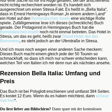
Nur eine Sache ist mir ins Auge gefallen, bei der anscheinend
nicht richtig recherchiert worden ist. Es handelt sich
ausgerechnet um einen Stresa-Fakt. Es heißt in „Bella Italia“,
dass in Ernest Hemingways Roman „In einem andern Land“
ein Hotel auf den
Borromäischen Inseln
eine wichtige Rolle
spiele. Zufälligerweise lese ich dieses (schreckliche) Buch
gerade. Der Protagonist in Hemingways Buch hat die
Borromäischen Inseln
noch nicht einmal betreten. Das Hotel in
Stresa, um das es geht, heißt zwar
Grand Hotel des Iles
Borromees
, es steht jedoch an der Uferstraße in Stresa.
Und ich muss noch wegen einer anderen Sache meckern:
Dieses Buch macht einem gleich jede der 50 Touren so
schmackhaft, so dass ich mich nur schwer entscheiden kann,
welchen Teil von Italien ich mir denn nun als nächstes ansehe.
Rezension Bella Italia: Umfang und
Preis
Das Buch ist bei Polyglott erschienen und umfasst 384 Seiten.
Es kostet 12 Euro. Wenn du es haben möchtest, dann
schaue
mal hier
*.
Du liest lieber am Bildschirm?
Dann spare mit der kostenlosen