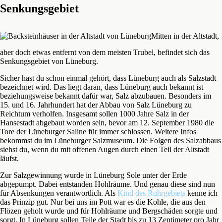
Senkungsgebiet
Mitten in der Altstadt,
aber doch etwas entfernt von dem meisten Trubel, befindet sich das
Senkungsgebiet von Lüneburg.
Sicher hast du schon einmal gehört, dass Lüneburg auch als Salzstadt
bezeichnet wird. Das liegt daran, dass Lüneburg auch bekannt ist
beziehungsweise bekannt dafür war, Salz abzubauen. Besonders im
15. und 16. Jahrhundert hat der Abbau von Salz Lüneburg zu
Reichtum verholfen. Insgesamt sollen 1000 Jahre Salz in der
Hansestadt abgebaut worden sein, bevor am 12. September 1980 die
Tore der Lüneburger Saline für immer schlossen. Weitere Infos
bekommst du im Lüneburger Salzmuseum. Die Folgen des Salzabbaus
siehst du, wenn du mit offenen Augen durch einen Teil der Altstadt
läufst.
Zur Salzgewinnung wurde in Lüneburg Sole unter der Erde
abgepumpt. Dabei entstanden Hohlräume. Und genau diese sind nun
für Absenkungen verantwortlich. Als
Kind des Ruhrgebiets
kenne ich
das Prinzip gut. Nur bei uns im Pott war es die Kohle, die aus den
Flözen geholt wurde und für Hohlräume und Bergschäden sorgte und
sorgt. In Lüneburg sollen Teile der Stadt bis zu 13 Zentimeter pro Jahr