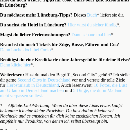
in Lüneburg?
Du möchtest mehr
Lüneburg-Tipps
?
Dieses
Buch
* liefert sie dir.
Du suchst ein Hotel
in Lüneburg
?
Hier wirst du sicher fündig
*.
Magst du lieber Ferienwohnungen?
Dann schaue mal hier
*.
Brauchst du noch Tickets für Züge, Busse, Fähren und Co.?
Dann buche doch bei Omio
*.
Benötigst du eine Kreditkarte ohne Jahresgebühr für deine Reise?
Dann klicke hier
*.
Weiterlesen:
Hast du mal den Begriff „Second City“ gehört? Ich stelle
dir gerne
Second Citys in Deutschland
vor und verrate dir tolle Ziele
für
Herbsturlaub in Deutschland
. Auch lesenswert:
10 Fotos, die Lust
auf Urlaub in Deutschland machen
und
5 Dinge, die du in Mailand
nicht verpassen solltest
.
* = Affiliate-Link/Werbung: Wenn du über diese Links etwas kaufst,
bekomme ich eine kleine Provision. Du hast dadurch keinerlei
Nachteile und es entstehen für dich keine zusätzlichen Kosten. Ich
empfehle nur Produkte, von denen ich selbst überzeugt bin.