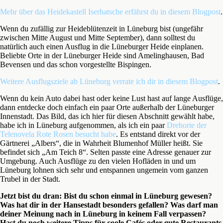
Mehr über das Heidekastell Iserhatsche erfährst du in diesem Blogpost
.
Wenn du zufällig zur Heideblütenzeit in Lüneburg bist (ungefähr
zwischen Mitte August und Mitte September), dann solltest du
natürlich auch einen Ausflug in die Lüneburger Heide einplanen.
Beliebte Orte in der Lüneburger Heide sind Amelinghausen, Bad
Bevensen und das schon vorgestellte Bispingen.
Weitere Ausflugsziele ab Lüneburg verrate ich dir in diesem Blogpost
.
Wenn du kein Auto dabei hast oder keine Lust hast auf lange Ausflüge,
dann entdecke doch einfach ein paar Orte außerhalb der Lüneburger
Innenstadt. Das Bild, das ich hier für diesen Abschnitt gewählt habe,
habe ich in Lüneburg aufgenommen, als ich ein paar
Drehorte der
Telenovela Rote Rosen besucht habe
. Es entstand direkt vor der
Gärtnerei „Albers“, die in Wahrheit Blumenhof Müller heißt. Sie
befindet sich „Am Teich 8“. Selten passte eine Adresse genauer zur
Umgebung. Auch Ausflüge zu den vielen Hofläden in und um
Lüneburg lohnen sich sehr und entspannen ungemein vom ganzen
Trubel in der Stadt.
Jetzt bist du dran:
Bist du schon einmal in Lüneburg gewesen?
Was hat dir in der Hansestadt besonders gefallen? Was darf man
deiner Meinung nach in Lüneburg in keinem Fall verpassen?
Hast du noch weitere Tipps für coole Cafés oder gute Restaurants