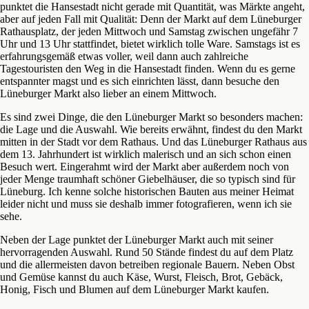
punktet die Hansestadt nicht gerade mit Quantität, was Märkte angeht,
aber auf jeden Fall mit Qualität: Denn der Markt auf dem Lüneburger
Rathausplatz, der jeden Mittwoch und Samstag zwischen ungefähr 7
Uhr und 13 Uhr stattfindet, bietet wirklich tolle Ware. Samstags ist es
erfahrungsgemäß etwas voller, weil dann auch zahlreiche
Tagestouristen den Weg in die Hansestadt finden. Wenn du es gerne
entspannter magst und es sich einrichten lässt, dann besuche den
Lüneburger Markt also lieber an einem Mittwoch.
Es sind zwei Dinge, die den Lüneburger Markt so besonders machen:
die Lage und die Auswahl. Wie bereits erwähnt, findest du den Markt
mitten in der Stadt vor dem Rathaus. Und das Lüneburger Rathaus aus
dem 13. Jahrhundert ist wirklich malerisch und an sich schon einen
Besuch wert. Eingerahmt wird der Markt aber außerdem noch von
jeder Menge traumhaft schöner Giebelhäuser, die so typisch sind für
Lüneburg. Ich kenne solche historischen Bauten aus meiner Heimat
leider nicht und muss sie deshalb immer fotografieren, wenn ich sie
sehe.
Neben der Lage punktet der Lüneburger Markt auch mit seiner
hervorragenden Auswahl. Rund 50 Stände findest du auf dem Platz
und die allermeisten davon betreiben regionale Bauern. Neben Obst
und Gemüse kannst du auch Käse, Wurst, Fleisch, Brot, Gebäck,
Honig, Fisch und Blumen auf dem Lüneburger Markt kaufen.