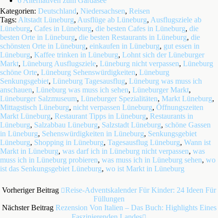
6 Alternativen zum Gardasee
Kategorien:
Deutschland
,
Niedersachsen
,
Reisen
Tags:
Altstadt Lüneburg
,
Ausflüge ab Lüneburg
,
Ausflugsziele ab
Lüneburg
,
Cafes in Lüneburg
,
die besten Cafes in Lüneburg
,
die
besten Orte in Lüneburg
,
die besten Restaurants in Lüneburg
,
die
schönsten Orte in Lüneburg
,
einkaufen in Lüneburg
,
gut essen in
Lüneburg
,
Kaffee trinken in Lüneburg
,
Lohnt sich der Lüneburger
Markt
,
Lüneburg Ausflugsziele
,
Lüneburg nicht verpassen
,
Lüneburg
schöne Orte
,
Lüneburg Sehenswürdigkeiten
,
Lüneburg
Senkungsgebiet
,
Lüneburg Tagesausflug
,
Lüneburg was muss ich
anschauen
,
Lüneburg was muss ich sehen
,
Lüneburger Markt
,
Lüneburger Salzmuseum
,
Lüneburger Spezialitäten
,
Markt Lüneburg
,
Mittagstisch Lüneburg
,
nicht verpassen Lüneburg
,
Öffnungszeiten
Markt Lüneburg
,
Restaurant Tipps in Lüneburg
,
Restaurants in
Lüneburg
,
Salzabbau Lüneburg
,
Salzstadt Lüneburg
,
schöne Gassen
in Lüneburg
,
Sehenswürdigkeiten in Lüneburg
,
Senkungsgebiet
Lüneburg
,
Shopping in Lüneburg
,
Tagesausflug Lüneburg
,
Wann ist
Markt in Lüneburg
,
was darf ich in Lüneburg nicht verpassen
,
was
muss ich in Lüneburg probieren
,
was muss ich in Lüneburg sehen
,
wo
ist das Senkungsgebiet Lüneburg
,
wo ist Markt in Lüneburg
Vorheriger Beitrag
Reise-Adventskalender Für Kinder: 24 Ideen Für
Füllungen
Nächster Beitrag
Rezension Von Italien – Das Buch: Highlights Eines
Faszinierenden Landes