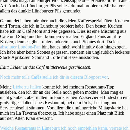
Pfannenschlag, Lüneburger Hochzeitssuppe oder Heidekartoffeln aller
Art. Auch das Lüneburger Pils solltest du mal probieren. Mir hat vor
allem das dunkle Lüneburger Pils gemundet.
Gemundet haben mir aber auch die vielen Kaffeespezialitäten, Kuchen
und Torten, die ich in Lüneburg probiert habe. Den besten Kuchen
habe ich im Café Mom and Me gegessen. Dies ist eine Mischung aus
Café und Shop und hier kommen vor allem England-Fans auf ihre
Kosten, denn es gibt – unter anderem – auch Scones dort. Da ich
absoluter London-Fan
bin, hat es mich wohl intuitiv dort hingezogen.
Ich habe aber keine Scones gegessen, sondern ein unglaublich leckeres
Stück Aprikosen-Schmand-Torte mit Haselnussboden.
Edit: Leider ist das Café mittlerweile geschlossen.
Noch mehr tolle Cafés stelle ich dir in diesem Blogpost vor
.
Meine
Liebe zu Italien
konnte ich bei meinem Restaurant-Tipp
ausleben, den ich dir an der Stelle noch geben möchte. Man mag es
nicht glauben, aber mitten im touristischen Wasserviertel findest du ein
großartiges italienisches Restaurant, bei dem Preis, Leistung und
Service absolut stimmen. Vor allem die umfangreiche Mittagskarte hat
mich im La Taverna überzeugt. Ich habe sogar einen Platz mit Blick
auf den Alten Kran erwischt.
Welche Restaurants in Lüneburg ich noch empfehlen kann, verrate ich